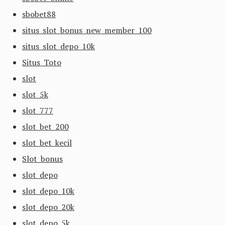
sbobet88
situs slot bonus new member 100
situs slot depo 10k
Situs Toto
slot
slot 5k
slot 777
slot bet 200
slot bet kecil
Slot bonus
slot depo
slot depo 10k
slot depo 20k
slot depo 5k