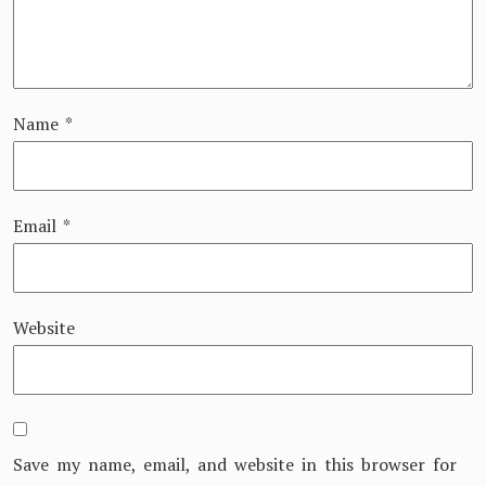
Name
*
Email
*
Website
Save my name, email, and website in this browser for