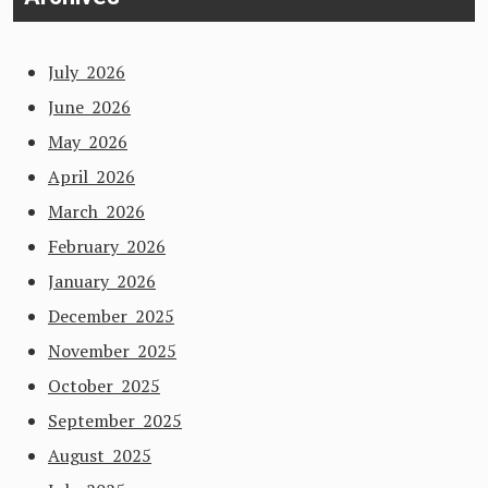
July 2026
June 2026
May 2026
April 2026
March 2026
February 2026
January 2026
December 2025
November 2025
October 2025
September 2025
August 2025