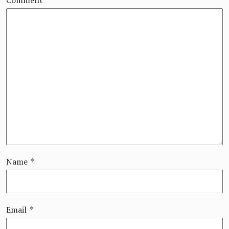
Comment
*
Name
*
Email
*