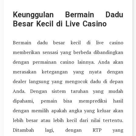
Keunggulan Bermain Dadu
Besar Kecil di Live Casino
Bermain dadu besar kecil di live casino
memberikan sensasi yang berbeda dibandingkan
dengan permainan casino lainnya. Anda akan
merasakan ketegangan yang nyata dengan
dealer langsung yang mengocok dadu di depan
Anda. Dengan sistem taruhan yang mudah
dipahami, pemain bisa memprediksi hasil
dengan memilih apakah angka yang keluar akan
lebih besar atau lebih kecil dari nilai tertentu.
Ditambah lagi, dengan RTP yang