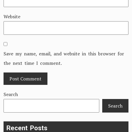
Website
Save my name, email, and website in this browser for
the next time I comment.
Search
Search
Recent Posts