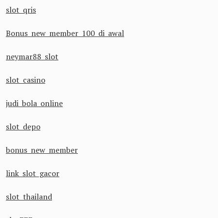
slot qris
Bonus new member 100 di awal
neymar88 slot
slot casino
judi bola online
slot depo
bonus new member
link slot gacor
slot thailand