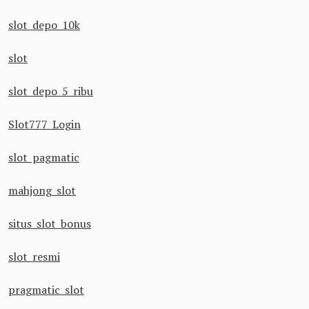
slot depo 10k
slot
slot depo 5 ribu
Slot777 Login
slot pagmatic
mahjong slot
situs slot bonus
slot resmi
pragmatic slot