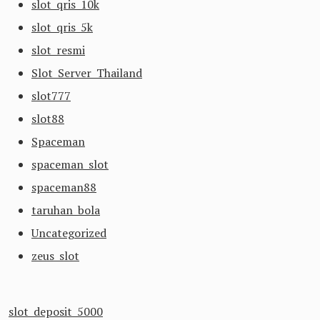
slot qris 10k
slot qris 5k
slot resmi
Slot Server Thailand
slot777
slot88
Spaceman
spaceman slot
spaceman88
taruhan bola
Uncategorized
zeus slot
slot deposit 5000