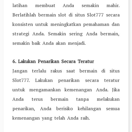
latihan membuat Anda semakin mahir.
Berlatihlah bermain slot di situs Slot777 secara
konsisten untuk meningkatkan pemahaman dan
strategi Anda. Semakin sering Anda bermain,
semakin baik Anda akan menjadi.
6. Lakukan Penarikan Secara Teratur
Jangan terlalu rakus saat bermain di situs
Slot777. Lakukan penarikan secara teratur
untuk mengamankan kemenangan Anda. Jika
Anda terus bermain tanpa melakukan
penarikan, Anda berisiko kehilangan semua
kemenangan yang telah Anda raih.