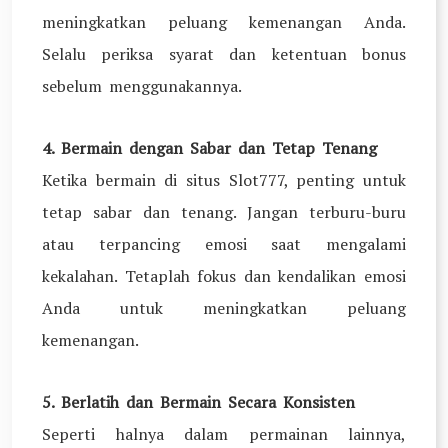
meningkatkan peluang kemenangan Anda.
Selalu periksa syarat dan ketentuan bonus
sebelum menggunakannya.
4. Bermain dengan Sabar dan Tetap Tenang
Ketika bermain di situs Slot777, penting untuk
tetap sabar dan tenang. Jangan terburu-buru
atau terpancing emosi saat mengalami
kekalahan. Tetaplah fokus dan kendalikan emosi
Anda untuk meningkatkan peluang
kemenangan.
5. Berlatih dan Bermain Secara Konsisten
Seperti halnya dalam permainan lainnya,