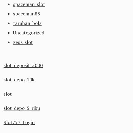
spaceman slot
spaceman88
taruhan bola
Uncategorized
zeus slot
slot deposit 5000
slot depo 10k
slot
slot depo 5 ribu
Slot777 Login