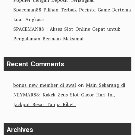
Spaceman88 Pilihan Terbaik Pecinta Game Bertema
Luar Angkasa
SPACEMAN88 : Akses Slot Online Cepat untuk
Pengalaman Bermain Maksimal
Recent Comments
bonus new member di awal
on
Main Sekarang di
NEYMAR88: Kakek Zeus Slot Gacor Hari Ini,
Jackpot Besar Tanpa Ribet!
Archives