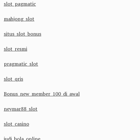
slot pagmatic
mahjong slot
situs slot bonus
slot resmi
pragmatic slot
slot qris
Bonus new member 100 di awal
neymar88 slot
slot casino
judi bola online