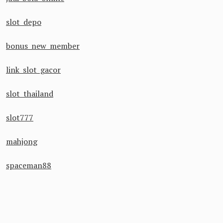
slot depo
bonus new member
link slot gacor
slot thailand
slot777
mahjong
spaceman88