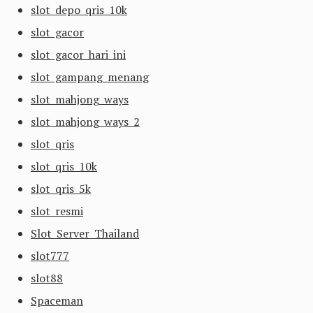
slot depo qris 10k
slot gacor
slot gacor hari ini
slot gampang menang
slot mahjong ways
slot mahjong ways 2
slot qris
slot qris 10k
slot qris 5k
slot resmi
Slot Server Thailand
slot777
slot88
Spaceman