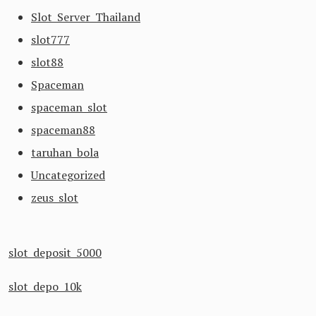
Slot Server Thailand
slot777
slot88
Spaceman
spaceman slot
spaceman88
taruhan bola
Uncategorized
zeus slot
slot deposit 5000
slot depo 10k