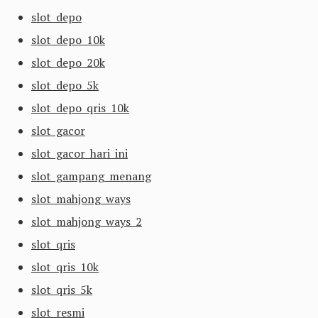
slot depo
slot depo 10k
slot depo 20k
slot depo 5k
slot depo qris 10k
slot gacor
slot gacor hari ini
slot gampang menang
slot mahjong ways
slot mahjong ways 2
slot qris
slot qris 10k
slot qris 5k
slot resmi