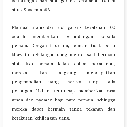
keuntungan dari slot garansi kekalahan 100 di
situs Spaceman88.
Manfaat utama dari slot garansi kekalahan 100
adalah memberikan perlindungan kepada
pemain. Dengan fitur ini, pemain tidak perlu
khawatir kehilangan uang mereka saat bermain
slot. Jika pemain kalah dalam permainan,
mereka akan langsung mendapatkan
pengembalian uang mereka tanpa ada
potongan. Hal ini tentu saja memberikan rasa
aman dan nyaman bagi para pemain, sehingga
mereka dapat bermain tanpa tekanan dan
ketakutan kehilangan uang.