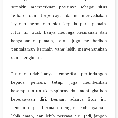
semakin memperkuat posisinya sebagai situs
terbaik dan terpercaya dalam menyediakan
layanan permainan slot kepada para pemain.
Fitur ini tidak hanya menjaga keamanan dan
kenyamanan pemain, tetapi juga memberikan
pengalaman bermain yang lebih menyenangkan
dan menghibur.
Fitur ini tidak hanya memberikan perlindungan
kepada pemain, tetapi juga memberikan
kesempatan untuk eksplorasi dan meningkatkan
kepercayaan diri. Dengan adanya fitur ini,
pemain dapat bermain dengan lebih nyaman,
lebih aman, dan lebih percaya diri. Jadi, jangan