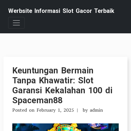
Skip
Werbsite Informasi Slot Gacor Terbaik
to
content
Keuntungan Bermain
Tanpa Khawatir: Slot
Garansi Kekalahan 100 di
Spaceman88
Posted on
February 1, 2025
by
admin