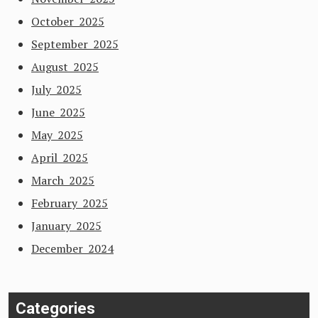
October 2025
September 2025
August 2025
July 2025
June 2025
May 2025
April 2025
March 2025
February 2025
January 2025
December 2024
Categories