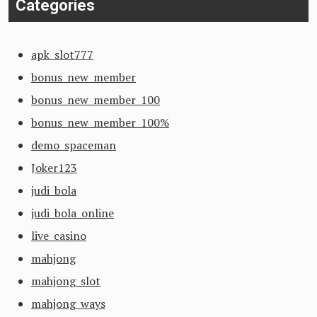
Categories
apk slot777
bonus new member
bonus new member 100
bonus new member 100%
demo spaceman
Joker123
judi bola
judi bola online
live casino
mahjong
mahjong slot
mahjong ways