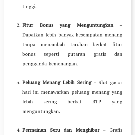
tinggi.
Fitur Bonus yang Menguntungkan
–
Dapatkan lebih banyak kesempatan menang
tanpa menambah taruhan berkat fitur
bonus seperti putaran gratis dan
pengganda kemenangan.
Peluang Menang Lebih Sering
– Slot gacor
hari ini menawarkan peluang menang yang
lebih sering berkat RTP yang
menguntungkan.
Permainan Seru dan Menghibur
– Grafis