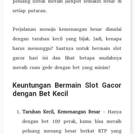
peluang untuk meraih jackpot semakin besar di
setiap putaran.
Perjalanan menuju kemenangan besar dimulai
dengan taruhan kecil yang bijak. Jadi, kenapa
harus menunggu? Saatnya untuk bermain slot
gacor hari ini dan lihat betapa mudahnya
meraih cuan gede dengan bet yang minim!
Keuntungan Bermain Slot Gacor
dengan Bet Kecil
Taruhan Kecil, Kemenangan Besar
– Hanya
dengan bet 100 perak, kamu bisa meraih
peluang menang besar berkat RTP yang