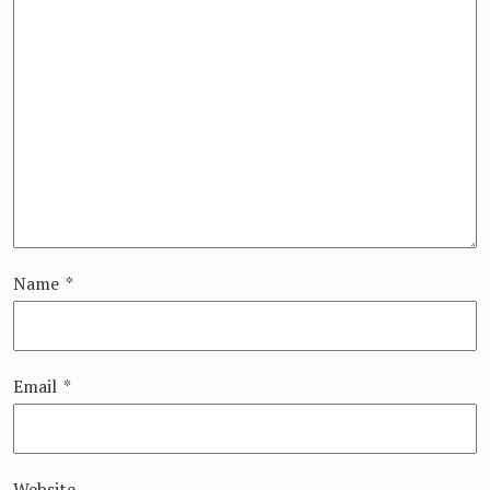
Name
*
Email
*
Website