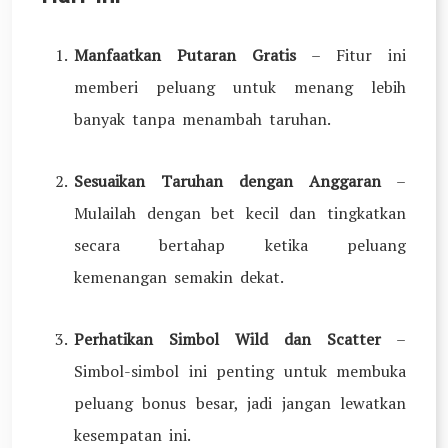
Manfaatkan Putaran Gratis
– Fitur ini
memberi peluang untuk menang lebih
banyak tanpa menambah taruhan.
Sesuaikan Taruhan dengan Anggaran
–
Mulailah dengan bet kecil dan tingkatkan
secara bertahap ketika peluang
kemenangan semakin dekat.
Perhatikan Simbol Wild dan Scatter
–
Simbol-simbol ini penting untuk membuka
peluang bonus besar, jadi jangan lewatkan
kesempatan ini.