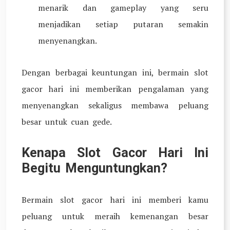
menarik dan gameplay yang seru
menjadikan setiap putaran semakin
menyenangkan.
Dengan berbagai keuntungan ini, bermain slot
gacor hari ini memberikan pengalaman yang
menyenangkan sekaligus membawa peluang
besar untuk cuan gede.
Kenapa Slot Gacor Hari Ini
Begitu Menguntungkan?
Bermain slot gacor hari ini memberi kamu
peluang untuk meraih kemenangan besar