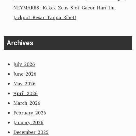
NEYMAR88: Kakek Zeus Slot Gacor Hari Ini,
Jackpot Besar Tanpa Ribet!
Archives
July 2026
June 2026
May 2026
April 2026
March 2026
February 2026
January 2026
December 2025