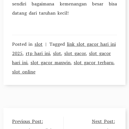
sendiri bagaimana kemenangan besar bisa
datang dari taruhan kecil!
Posted in
slot
Tagged
link slot gacor hari ini
2025
,
rtp hari ini
,
slot
,
slot gacor
,
slot gacor
hari ini
,
slot gacor maxwin
,
slot gacor terbaru
,
slot online
Post
Previous Post:
Next Post: