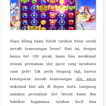
Siapa bilang kamu butuh taruhan besar untuk
meraih kemenangan besar? Hari ini, dengan
hanya bet 100 perak, kamu bisa menikmati
sensasi permainan slot gacor yang membawa
cuan gede! Tak perlu bingung lagi, karena
kesempatan meraih kemenangan
slot gacor
maksimal kini ada di depan mata. Langsung
mainkan permainan slot favorit kamu dan
buktikan bagaimana taruhan kecil bisa