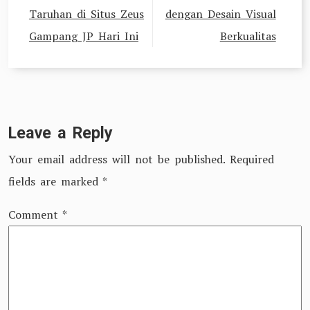
Taruhan di Situs Zeus
dengan Desain Visual
Gampang JP Hari Ini
Berkualitas
Leave a Reply
Your email address will not be published.
Required
fields are marked
*
Comment
*