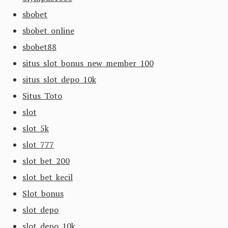
sbobet
sbobet online
sbobet88
situs slot bonus new member 100
situs slot depo 10k
Situs Toto
slot
slot 5k
slot 777
slot bet 200
slot bet kecil
Slot bonus
slot depo
slot depo 10k