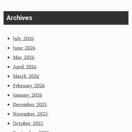
Archives
July 2026
June 2026
May 2026
April 2026
March 2026
February 2026
January 2026
December 2025
November 2025
October 2025