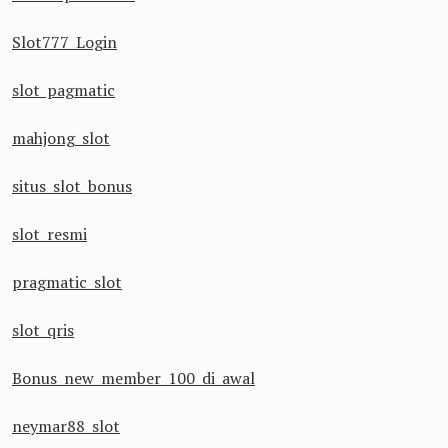
Slot777 Login
slot pagmatic
mahjong slot
situs slot bonus
slot resmi
pragmatic slot
slot qris
Bonus new member 100 di awal
neymar88 slot