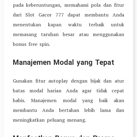
pada keberuntungan, memahami pola dan fitur
dari Slot Gacor 777 dapat membantu Anda
menentukan kapan waktu terbaik untuk
memasang taruhan besar atau menggunakan
bonus free spin.
Manajemen Modal yang Tepat
Gunakan fitur autoplay dengan bijak dan atur
batas modal harian Anda agar tidak cepat
habis. Manajemen modal yang baik akan
membantu Anda bertahan lebih lama dan
meningkatkan peluang menang.