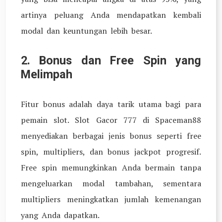
artinya peluang Anda mendapatkan kembali
modal dan keuntungan lebih besar.
2. Bonus dan Free Spin yang
Melimpah
Fitur bonus adalah daya tarik utama bagi para
pemain slot. Slot Gacor 777 di Spaceman88
menyediakan berbagai jenis bonus seperti free
spin, multipliers, dan bonus jackpot progresif.
Free spin memungkinkan Anda bermain tanpa
mengeluarkan modal tambahan, sementara
multipliers meningkatkan jumlah kemenangan
yang Anda dapatkan.