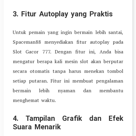
3. Fitur Autoplay yang Praktis
Untuk pemain yang ingin bermain lebih santai,
Spaceman88 menyediakan fitur autoplay pada
Slot Gacor 777. Dengan fitur ini, Anda bisa
mengatur berapa kali mesin slot akan berputar
secara otomatis tanpa harus menekan tombol
setiap putaran. Fitur ini membuat pengalaman
bermain lebih nyaman dan membantu
menghemat waktu.
4. Tampilan Grafik dan Efek
Suara Menarik