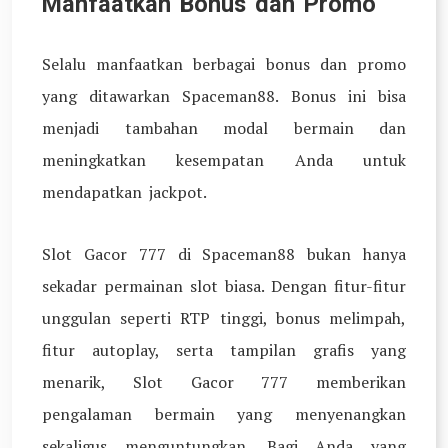
Manfaatkan Bonus dan Promo
Selalu manfaatkan berbagai bonus dan promo
yang ditawarkan Spaceman88. Bonus ini bisa
menjadi tambahan modal bermain dan
meningkatkan kesempatan Anda untuk
mendapatkan jackpot.
Slot Gacor 777 di Spaceman88 bukan hanya
sekadar permainan slot biasa. Dengan fitur-fitur
unggulan seperti RTP tinggi, bonus melimpah,
fitur autoplay, serta tampilan grafis yang
menarik, Slot Gacor 777 memberikan
pengalaman bermain yang menyenangkan
sekaligus menguntungkan. Bagi Anda yang