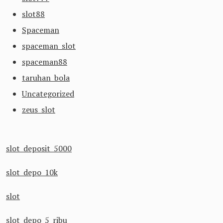
slot88
Spaceman
spaceman slot
spaceman88
taruhan bola
Uncategorized
zeus slot
slot deposit 5000
slot depo 10k
slot
slot depo 5 ribu