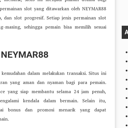
is permainan slot yang ditawarkan oleh NEYMAR88
eo, dan slot progresif. Setiap jenis permainan slot
ng-masing, sehingga pemain bisa memilih sesuai
A
an NEYMAR88
kemudahan dalam melakukan transaksi. Situs ini
aran yang aman dan nyaman bagi para pemain.
ice yang siap membantu selama 24 jam penuh,
engalami kendala dalam bermain. Selain itu,
ai bonus dan promosi menarik yang dapat
ain.