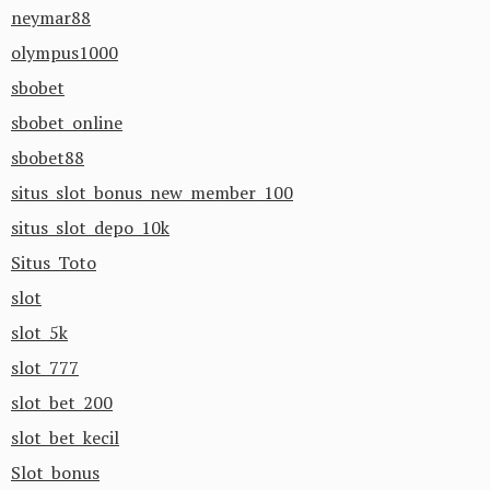
neymar88
olympus1000
sbobet
sbobet online
sbobet88
situs slot bonus new member 100
situs slot depo 10k
Situs Toto
slot
slot 5k
slot 777
slot bet 200
slot bet kecil
Slot bonus