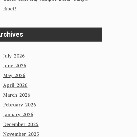
Ribet!
rchives
July 2026
June 2026
May 2026
April 2026
March 2026
February 2026
January 2026
December 2025
November 2025