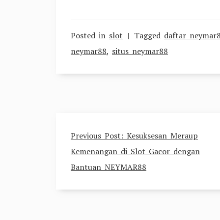
Posted in
slot
Tagged
daftar neymar
neymar88
,
situs neymar88
Post
Previous Post:
Kesuksesan Meraup
navigation
Kemenangan di Slot Gacor dengan
Bantuan NEYMAR88