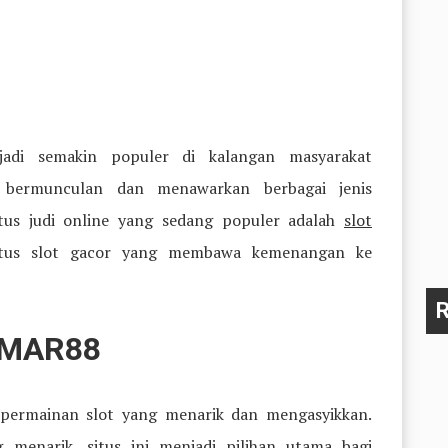
jadi semakin populer di kalangan masyarakat
ne bermunculan dan menawarkan berbagai jenis
tus judi online yang sedang populer adalah
slot
 situs slot gacor yang membawa kemenangan ke
YMAR88
permainan slot yang menarik dan mengasyikkan.
 menarik, situs ini menjadi pilihan utama bagi