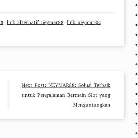
88
,
link alternatif neymar88
,
link neymar88
,
Next Post:
NEYMAR88: Solusi Terbaik
untuk Pengalaman Bermain Slot yang
Menguntungkan