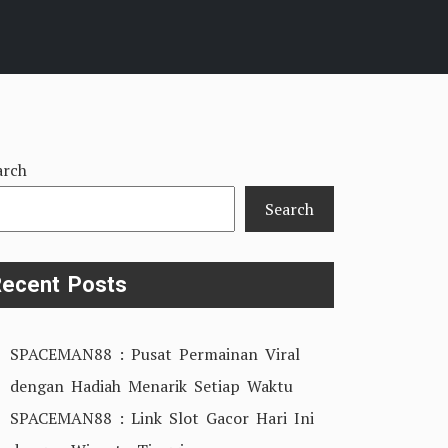
arch
Search
ecent Posts
SPACEMAN88 : Pusat Permainan Viral
dengan Hadiah Menarik Setiap Waktu
SPACEMAN88 : Link Slot Gacor Hari Ini