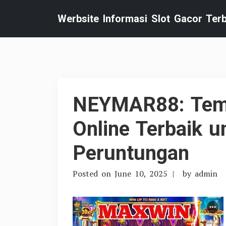
Skip
Werbsite Informasi Slot Gacor Terb
to
content
NEYMAR88: Temp
Online Terbaik u
Peruntungan
Posted on
June 10, 2025
by
admin