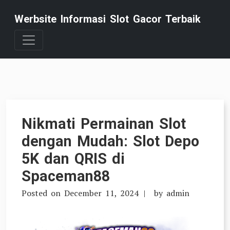
Skip
Werbsite Informasi Slot Gacor Terbaik
to
content
Nikmati Permainan Slot
dengan Mudah: Slot Depo
5K dan QRIS di
Spaceman88
Posted on
December 11, 2024
by
admin