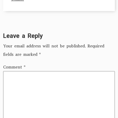
Leave a Reply
Your email address will not be published.
Required
fields are marked
*
Comment
*