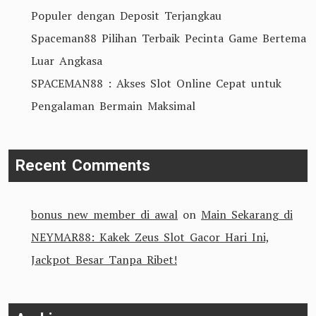
Populer dengan Deposit Terjangkau
Spaceman88 Pilihan Terbaik Pecinta Game Bertema
Luar Angkasa
SPACEMAN88 : Akses Slot Online Cepat untuk
Pengalaman Bermain Maksimal
Recent Comments
bonus new member di awal
on
Main Sekarang di
NEYMAR88: Kakek Zeus Slot Gacor Hari Ini,
Jackpot Besar Tanpa Ribet!