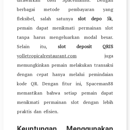
ditawarkan oleh Spaceman88. Dengan
berbagai metode pembayaran yang
fleksibel, salah satunya
slot depo 5k
,
pemain dapat menikmati permainan slot
tanpa harus mengeluarkan modal besar.
Selain itu,
slot deposit QRIS
yolletropicalrestaurant.com
juga
memungkinkan pemain melakukan transaksi
dengan cepat hanya melalui pemindaian
kode QR. Dengan fitur ini, Spaceman88
memastikan bahwa setiap pemain dapat
menikmati permainan slot dengan lebih
praktis dan efisien.
Keuntungan Menggunakan