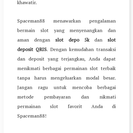
khawatir.
Spaceman88 menawarkan pengalaman
bermain slot yang menyenangkan dan
aman dengan
slot depo 5k
dan
slot
deposit QRIS
. Dengan kemudahan transaksi
dan deposit yang terjangkau, Anda dapat
menikmati berbagai permainan slot terbaik
tanpa harus mengeluarkan modal besar.
Jangan ragu untuk mencoba berbagai
metode pembayaran dan nikmati
permainan slot favorit Anda di
Spaceman88!