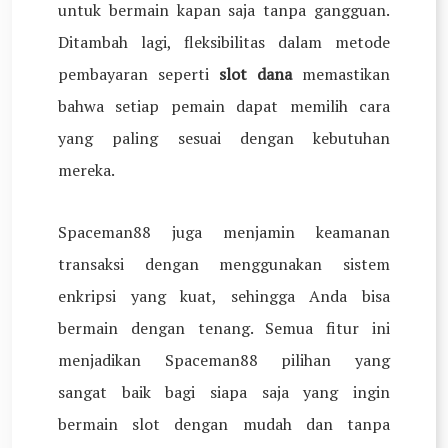
untuk bermain kapan saja tanpa gangguan.
Ditambah lagi, fleksibilitas dalam metode
pembayaran seperti
slot dana
memastikan
bahwa setiap pemain dapat memilih cara
yang paling sesuai dengan kebutuhan
mereka.
Spaceman88 juga menjamin keamanan
transaksi dengan menggunakan sistem
enkripsi yang kuat, sehingga Anda bisa
bermain dengan tenang. Semua fitur ini
menjadikan Spaceman88 pilihan yang
sangat baik bagi siapa saja yang ingin
bermain slot dengan mudah dan tanpa