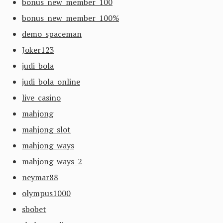
bonus new member 100
bonus new member 100%
demo spaceman
Joker123
judi bola
judi bola online
live casino
mahjong
mahjong slot
mahjong ways
mahjong ways 2
neymar88
olympus1000
sbobet