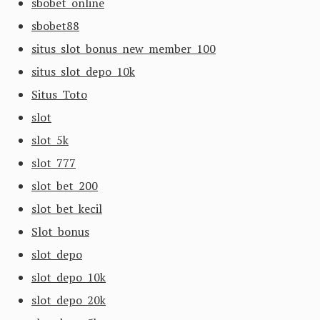
sbobet online
sbobet88
situs slot bonus new member 100
situs slot depo 10k
Situs Toto
slot
slot 5k
slot 777
slot bet 200
slot bet kecil
Slot bonus
slot depo
slot depo 10k
slot depo 20k