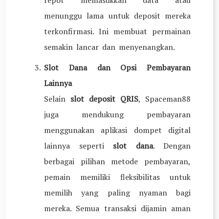
repot memasukkan data atau
menunggu lama untuk deposit mereka
terkonfirmasi. Ini membuat permainan
semakin lancar dan menyenangkan.
Slot Dana dan Opsi Pembayaran
Lainnya
Selain
slot deposit QRIS
, Spaceman88
juga mendukung pembayaran
menggunakan aplikasi dompet digital
lainnya seperti
slot dana
. Dengan
berbagai pilihan metode pembayaran,
pemain memiliki fleksibilitas untuk
memilih yang paling nyaman bagi
mereka. Semua transaksi dijamin aman