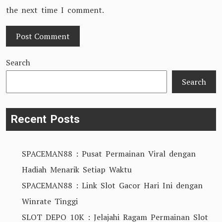
the next time I comment.
Search
Search
Recent Posts
SPACEMAN88 : Pusat Permainan Viral dengan
Hadiah Menarik Setiap Waktu
SPACEMAN88 : Link Slot Gacor Hari Ini dengan
Winrate Tinggi
SLOT DEPO 10K : Jelajahi Ragam Permainan Slot