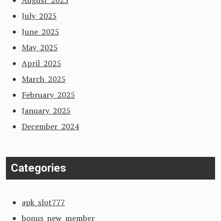
August 2025
July 2025
June 2025
May 2025
April 2025
March 2025
February 2025
January 2025
December 2024
Categories
apk slot777
bonus new member