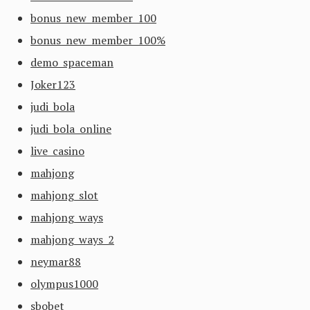
bonus new member 100
bonus new member 100%
demo spaceman
Joker123
judi bola
judi bola online
live casino
mahjong
mahjong slot
mahjong ways
mahjong ways 2
neymar88
olympus1000
sbobet