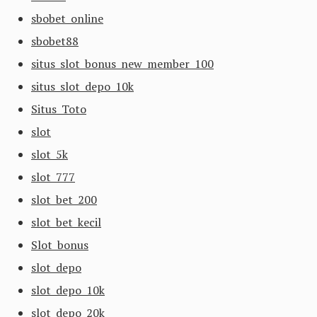
sbobet online
sbobet88
situs slot bonus new member 100
situs slot depo 10k
Situs Toto
slot
slot 5k
slot 777
slot bet 200
slot bet kecil
Slot bonus
slot depo
slot depo 10k
slot depo 20k