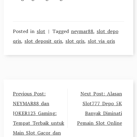
Posted in
slot
Tagged
neymar88
,
slot depo
qris
,
slot deposit qris
,
slot qris
,
slot via qris
Post
Previous Post:
Next Post:
Alasan
navigation
NEYMAR88 dan
Slot777 Depo 5K
JOKER123 Gaming:
Banyak Diminati
Tempat Terbaik untuk
Pemain Slot Online
Main Slot Gacor dan