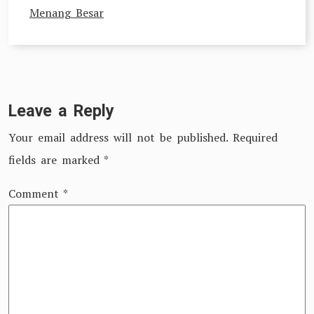
Menang Besar
Leave a Reply
Your email address will not be published.
Required
fields are marked
*
Comment
*