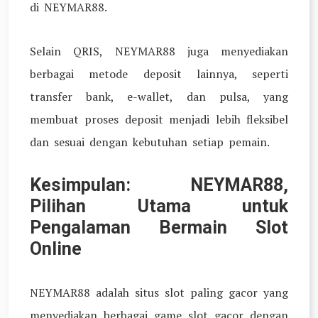
di NEYMAR88.
Selain QRIS, NEYMAR88 juga menyediakan
berbagai metode deposit lainnya, seperti
transfer bank, e-wallet, dan pulsa, yang
membuat proses deposit menjadi lebih fleksibel
dan sesuai dengan kebutuhan setiap pemain.
Kesimpulan: NEYMAR88,
Pilihan Utama untuk
Pengalaman Bermain Slot
Online
NEYMAR88 adalah situs slot paling gacor yang
menyediakan berbagai game slot gacor dengan