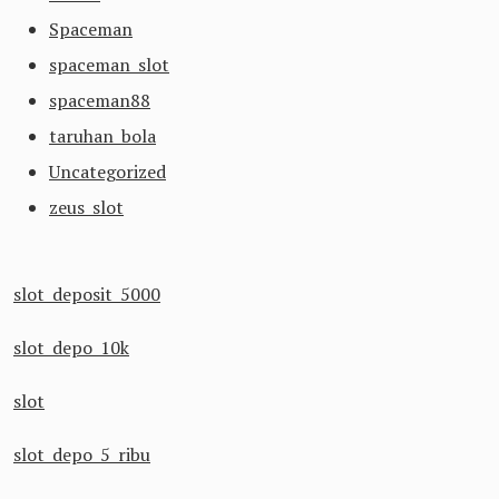
Spaceman
spaceman slot
spaceman88
taruhan bola
Uncategorized
zeus slot
slot deposit 5000
slot depo 10k
slot
slot depo 5 ribu