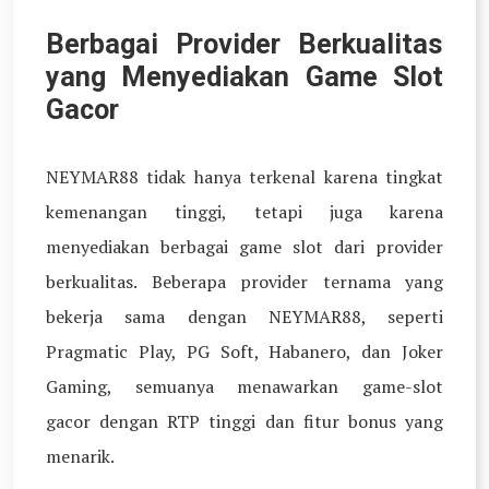
Berbagai Provider Berkualitas
yang Menyediakan Game Slot
Gacor
NEYMAR88 tidak hanya terkenal karena tingkat
kemenangan tinggi, tetapi juga karena
menyediakan berbagai game slot dari provider
berkualitas. Beberapa provider ternama yang
bekerja sama dengan NEYMAR88, seperti
Pragmatic Play, PG Soft, Habanero, dan Joker
Gaming, semuanya menawarkan game-slot
gacor dengan RTP tinggi dan fitur bonus yang
menarik.