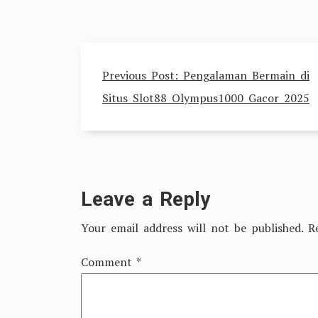
Post
Previous Post:
Pengalaman Bermain di
navigation
Situs Slot88 Olympus1000 Gacor 2025
Leave a Reply
Your email address will not be published.
R
Comment
*