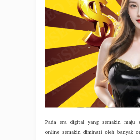
Pada era digital yang semakin maju s
online semakin diminati oleh banyak o