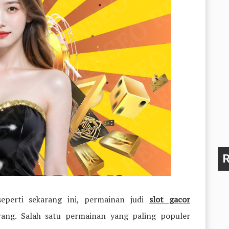
eperti sekarang ini, permainan judi
slot gacor
rang. Salah satu permainan yang paling populer