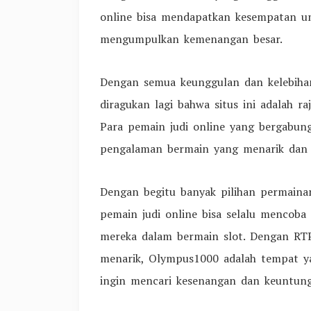
online bisa mendapatkan kesempatan u
mengumpulkan kemenangan besar.
Dengan semua keunggulan dan kelebihan
diragukan lagi bahwa situs ini adalah ra
Para pemain judi online yang bergabu
pengalaman bermain yang menarik dan
Dengan begitu banyak pilihan permainan
pemain judi online bisa selalu mencob
mereka dalam bermain slot. Dengan RTP 
menarik, Olympus1000 adalah tempat y
ingin mencari kesenangan dan keuntung