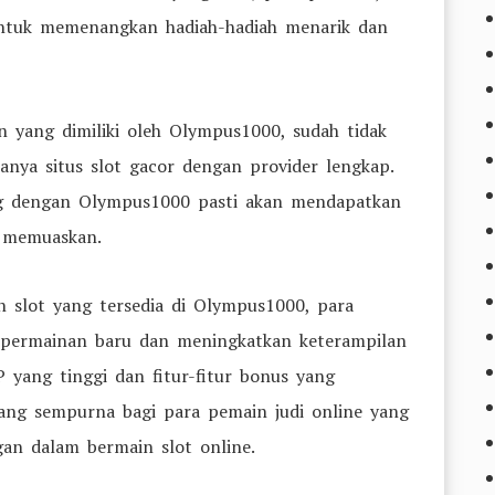
ntuk memenangkan hadiah-hadiah menarik dan
 yang dimiliki oleh Olympus1000, sudah tidak
janya situs slot gacor dengan provider lengkap.
ng dengan Olympus1000 pasti akan mendapatkan
 memuaskan.
 slot yang tersedia di Olympus1000, para
a permainan baru dan meningkatkan keterampilan
yang tinggi dan fitur-fitur bonus yang
ang sempurna bagi para pemain judi online yang
an dalam bermain slot online.