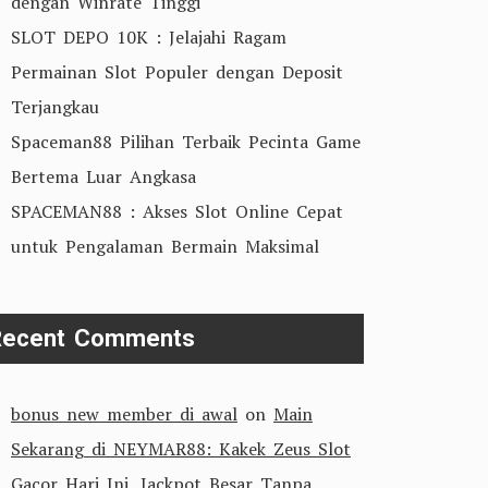
dengan Winrate Tinggi
SLOT DEPO 10K : Jelajahi Ragam
Permainan Slot Populer dengan Deposit
Terjangkau
Spaceman88 Pilihan Terbaik Pecinta Game
Bertema Luar Angkasa
SPACEMAN88 : Akses Slot Online Cepat
untuk Pengalaman Bermain Maksimal
Recent Comments
bonus new member di awal
on
Main
Sekarang di NEYMAR88: Kakek Zeus Slot
Gacor Hari Ini, Jackpot Besar Tanpa