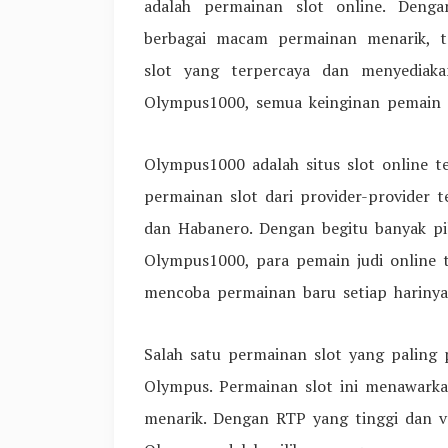
adalah permainan slot online. Denga
berbagai macam permainan menarik, t
slot yang terpercaya dan menyediaka
Olympus1000, semua keinginan pemain ju
Olympus1000 adalah situs slot online 
permainan slot dari provider-provider 
dan Habanero. Dengan begitu banyak pil
Olympus1000, para pemain judi online t
mencoba permainan baru setiap harinya
Salah satu permainan slot yang paling
Olympus. Permainan slot ini menawarkan
menarik. Dengan RTP yang tinggi dan vo