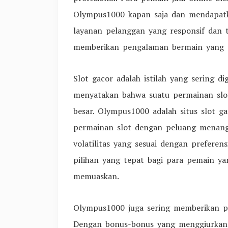
Olympus1000 kapan saja dan mendapat
layanan pelanggan yang responsif dan 
memberikan pengalaman bermain yang te
Slot gacor adalah istilah yang sering d
menyatakan bahwa suatu permainan sl
besar. Olympus1000 adalah situs slot 
permainan slot dengan peluang menang
volatilitas yang sesuai dengan preferen
pilihan yang tepat bagi para pemain y
memuaskan.
Olympus1000 juga sering memberikan 
Dengan bonus-bonus yang menggiurkan 