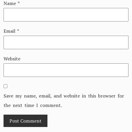
Name
*
Email
*
Website
Save my name, email, and website in this browser for
the next time I comment.