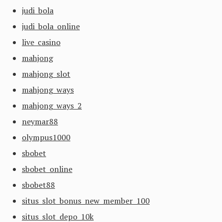
judi bola
judi bola online
live casino
mahjong
mahjong slot
mahjong ways
mahjong ways 2
neymar88
olympus1000
sbobet
sbobet online
sbobet88
situs slot bonus new member 100
situs slot depo 10k