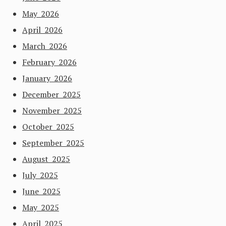
May 2026
April 2026
March 2026
February 2026
January 2026
December 2025
November 2025
October 2025
September 2025
August 2025
July 2025
June 2025
May 2025
April 2025