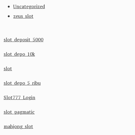
Uncategorized
zeus slot
slot deposit 5000
slot depo 10k
slot
slot depo 5 ribu
Slot777 Login
slot pagmatic
mahjong slot