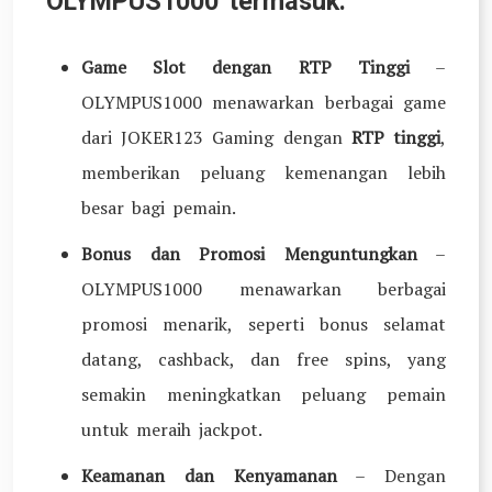
OLYMPUS1000
termasuk:
Game Slot dengan RTP Tinggi
–
OLYMPUS1000 menawarkan berbagai game
dari JOKER123 Gaming dengan
RTP tinggi
,
memberikan peluang kemenangan lebih
besar bagi pemain.
Bonus dan Promosi Menguntungkan
–
OLYMPUS1000 menawarkan berbagai
promosi menarik, seperti bonus selamat
datang, cashback, dan free spins, yang
semakin meningkatkan peluang pemain
untuk meraih jackpot.
Keamanan dan Kenyamanan
– Dengan