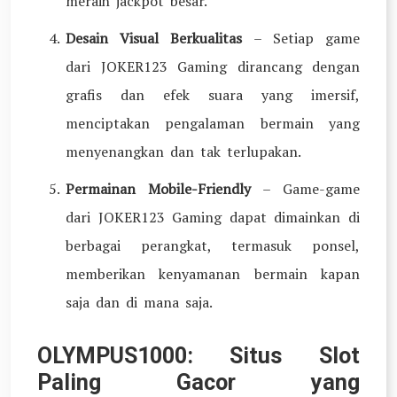
meraih jackpot besar.
Desain Visual Berkualitas
– Setiap game
dari JOKER123 Gaming dirancang dengan
grafis dan efek suara yang imersif,
menciptakan pengalaman bermain yang
menyenangkan dan tak terlupakan.
Permainan Mobile-Friendly
– Game-game
dari JOKER123 Gaming dapat dimainkan di
berbagai perangkat, termasuk ponsel,
memberikan kenyamanan bermain kapan
saja dan di mana saja.
OLYMPUS1000: Situs Slot
Paling Gacor yang