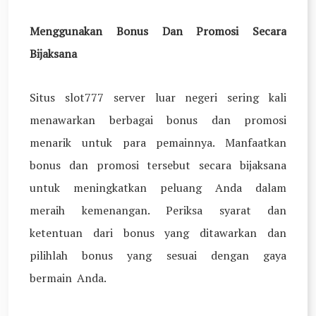
Menggunakan Bonus Dan Promosi Secara
Bijaksana
Situs slot777 server luar negeri sering kali
menawarkan berbagai bonus dan promosi
menarik untuk para pemainnya. Manfaatkan
bonus dan promosi tersebut secara bijaksana
untuk meningkatkan peluang Anda dalam
meraih kemenangan. Periksa syarat dan
ketentuan dari bonus yang ditawarkan dan
pilihlah bonus yang sesuai dengan gaya
bermain Anda.