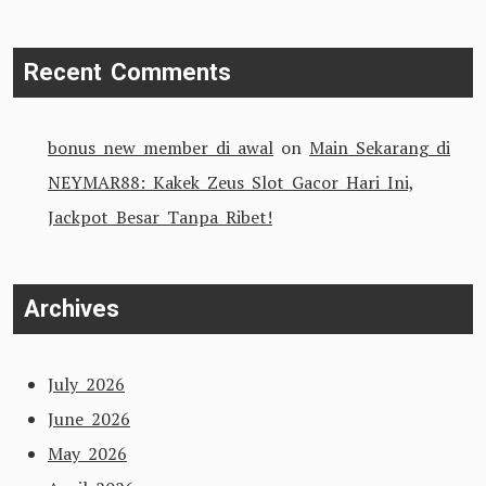
Recent Comments
bonus new member di awal
on
Main Sekarang di
NEYMAR88: Kakek Zeus Slot Gacor Hari Ini,
Jackpot Besar Tanpa Ribet!
Archives
July 2026
June 2026
May 2026