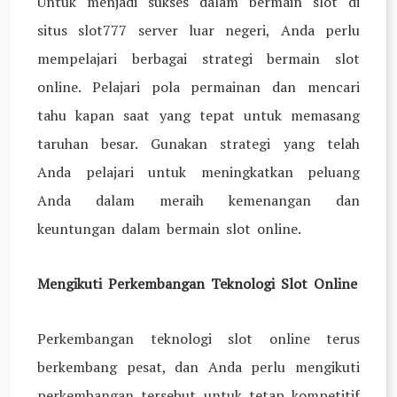
Untuk menjadi sukses dalam bermain slot di
situs slot777 server luar negeri, Anda perlu
mempelajari berbagai strategi bermain slot
online. Pelajari pola permainan dan mencari
tahu kapan saat yang tepat untuk memasang
taruhan besar. Gunakan strategi yang telah
Anda pelajari untuk meningkatkan peluang
Anda dalam meraih kemenangan dan
keuntungan dalam bermain slot online.
Mengikuti Perkembangan Teknologi Slot Online
Perkembangan teknologi slot online terus
berkembang pesat, dan Anda perlu mengikuti
perkembangan tersebut untuk tetap kompetitif