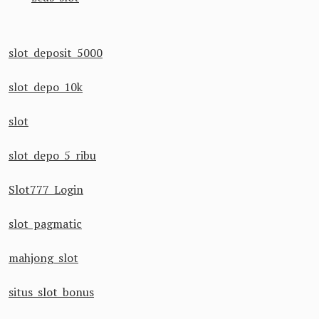
slot deposit 5000
slot depo 10k
slot
slot depo 5 ribu
Slot777 Login
slot pagmatic
mahjong slot
situs slot bonus