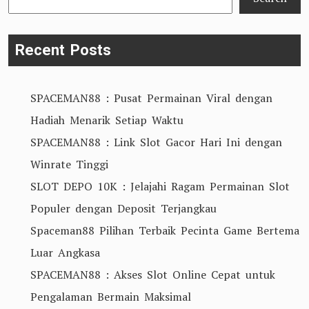
Recent Posts
SPACEMAN88 : Pusat Permainan Viral dengan
Hadiah Menarik Setiap Waktu
SPACEMAN88 : Link Slot Gacor Hari Ini dengan
Winrate Tinggi
SLOT DEPO 10K : Jelajahi Ragam Permainan Slot
Populer dengan Deposit Terjangkau
Spaceman88 Pilihan Terbaik Pecinta Game Bertema
Luar Angkasa
SPACEMAN88 : Akses Slot Online Cepat untuk
Pengalaman Bermain Maksimal