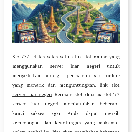
Slot777 adalah salah satu situs slot online yang
menggunakan server luar negeri untuk
menyediakan berbagai permainan slot online
yang menarik dan menguntungkan.
link slot
server luar negeri
Bermain slot di situs slot777
server luar negeri membutuhkan beberapa
kunci sukses agar Anda dapat meraih
kemenangan dan keuntungan yang maksimal.
Dalam artikel ini, kita akan membahas beberapa