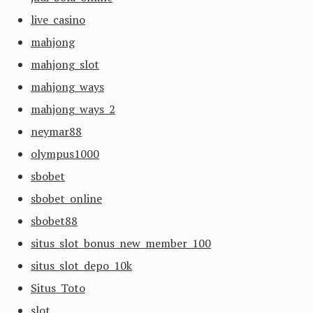
live casino
mahjong
mahjong slot
mahjong ways
mahjong ways 2
neymar88
olympus1000
sbobet
sbobet online
sbobet88
situs slot bonus new member 100
situs slot depo 10k
Situs Toto
slot