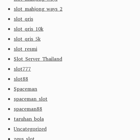
slot mahjong ways 2
slot qris
slot qris 10k
slot qris 5k
slot resmi
Slot Server Thailand
slot777
slot88
Spaceman
spaceman slot
spaceman88
taruhan bola
Uncategorized
zeus slot