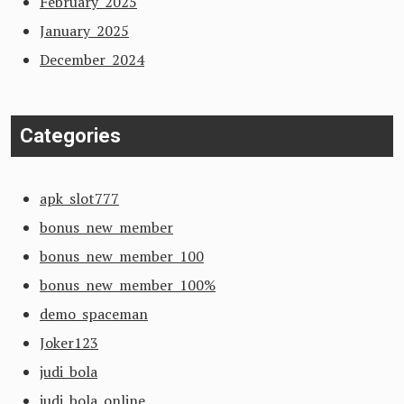
February 2025
January 2025
December 2024
Categories
apk slot777
bonus new member
bonus new member 100
bonus new member 100%
demo spaceman
Joker123
judi bola
judi bola online