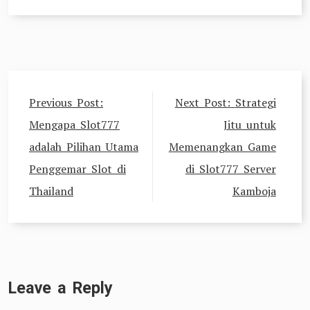
Post
Previous Post:
Next Post:
Strategi
navigation
Mengapa Slot777
Jitu untuk
adalah Pilihan Utama
Memenangkan Game
Penggemar Slot di
di Slot777 Server
Thailand
Kamboja
Leave a Reply