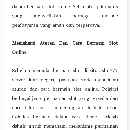
dalam bermain slot online. Selain itu, pilih situs
yang menyediakan berbagai metode
pembayaran yang aman dan terpercaya.
Memahami Aturan Dan Cara Bermain Slot
Online
Sebelum memulai bermain slot di situs slot777
server luar negeri, pastikan Anda memahami
aturan dan cara bermain slot online. Pelajari
berbagai jenis permainan slot yang tersedia dan
cari tahu cara memenangkan hadiah besar.
Cobalah bermain dalam versi demo terlebih
dahulu untuk memahami mekanisme permainan