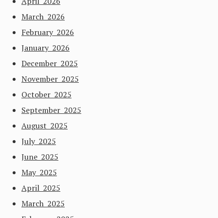
April 2026
March 2026
February 2026
January 2026
December 2025
November 2025
October 2025
September 2025
August 2025
July 2025
June 2025
May 2025
April 2025
March 2025