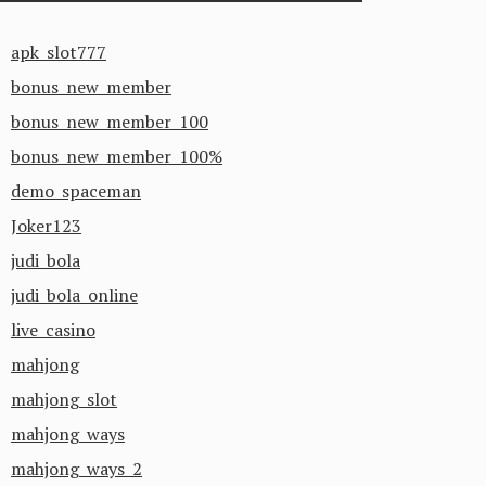
apk slot777
bonus new member
bonus new member 100
bonus new member 100%
demo spaceman
Joker123
judi bola
judi bola online
live casino
mahjong
mahjong slot
mahjong ways
mahjong ways 2