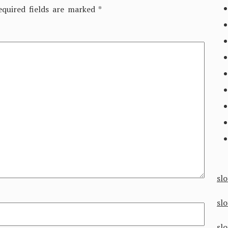
equired fields are marked
*
sl
sl
slo