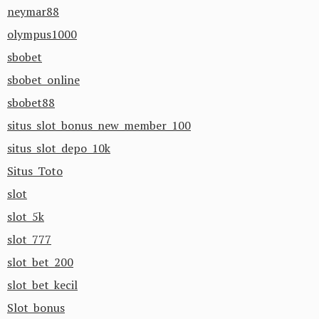
neymar88
olympus1000
sbobet
sbobet online
sbobet88
situs slot bonus new member 100
situs slot depo 10k
Situs Toto
slot
slot 5k
slot 777
slot bet 200
slot bet kecil
Slot bonus