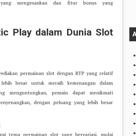
 yang mengesankan dan fitur bonus yang
ic Play dalam Dunia Slot
A
yediakan permainan slot dengan RTP yang relatif
 lebih besar untuk meraih kemenangan dalam
ng menguntungkan, pemain dapat menikmati
enyenangkan, dengan peluang yang lebih besar
k
ai tema permainan slot yang bervariasi, mulai