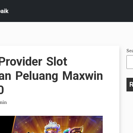
aik
Se
Provider Slot
an Peluang Maxwin
R
0
min