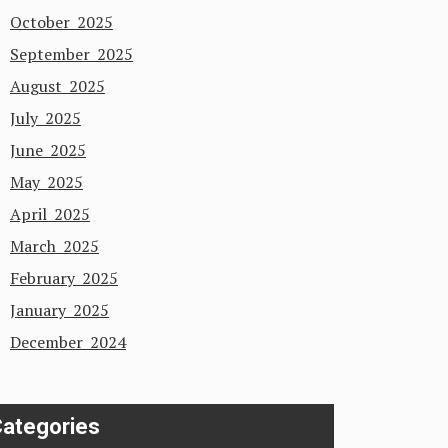
October 2025
September 2025
August 2025
July 2025
June 2025
May 2025
April 2025
March 2025
February 2025
January 2025
December 2024
ategories