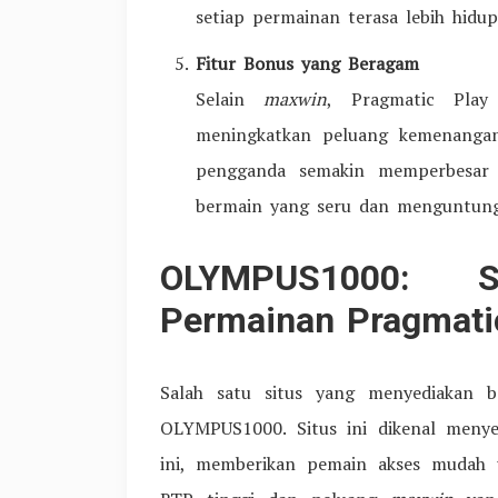
setiap permainan terasa lebih hidu
Fitur Bonus yang Beragam
Selain
maxwin
, Pragmatic Play
meningkatkan peluang kemenangan. 
pengganda semakin memperbesar
bermain yang seru dan menguntung
OLYMPUS1000: S
Permainan Pragmati
Salah satu situs yang menyediakan b
OLYMPUS1000. Situs ini dikenal menye
ini, memberikan pemain akses mudah 