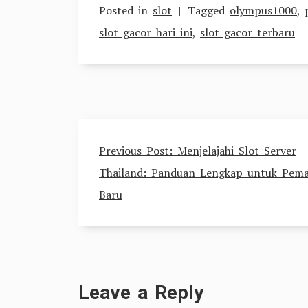
Posted in
slot
Tagged
olympus1000
,
slot gacor hari ini
,
slot gacor terbaru
Post
Previous Post:
Menjelajahi Slot Server
navigation
Thailand: Panduan Lengkap untuk Pema
Baru
Leave a Reply