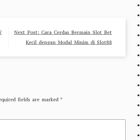
7
Next Post:
Cara Cerdas Bermain Slot Bet
Kecil dengan Modal Minim di Slot88
equired fields are marked
*