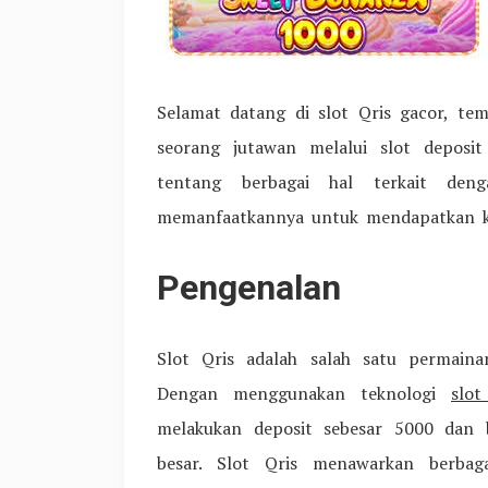
Selamat datang di slot Qris gacor, t
seorang jutawan melalui slot deposi
tentang berbagai hal terkait de
memanfaatkannya untuk mendapatkan k
Pengenalan
Slot Qris adalah salah satu permaina
Dengan menggunakan teknologi
slot
melakukan deposit sebesar 5000 dan 
besar. Slot Qris menawarkan berba