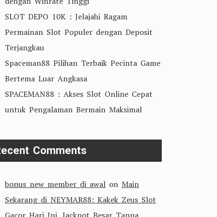
dengan Winrate Tinggi
SLOT DEPO 10K : Jelajahi Ragam
Permainan Slot Populer dengan Deposit
Terjangkau
Spaceman88 Pilihan Terbaik Pecinta Game
Bertema Luar Angkasa
SPACEMAN88 : Akses Slot Online Cepat
untuk Pengalaman Bermain Maksimal
Recent Comments
bonus new member di awal
on
Main
Sekarang di NEYMAR88: Kakek Zeus Slot
Gacor Hari Ini, Jackpot Besar Tanpa