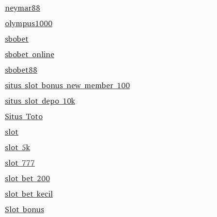
neymar88
olympus1000
sbobet
sbobet online
sbobet88
situs slot bonus new member 100
situs slot depo 10k
Situs Toto
slot
slot 5k
slot 777
slot bet 200
slot bet kecil
Slot bonus