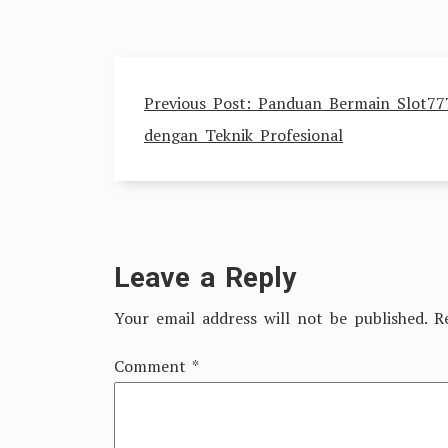
Post
Previous Post:
Panduan Bermain Slot77
navigation
dengan Teknik Profesional
Leave a Reply
Your email address will not be published.
R
Comment
*