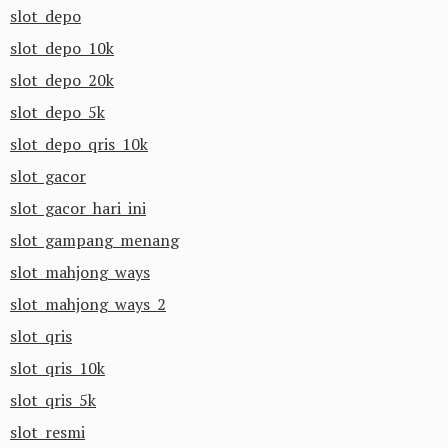
slot depo
slot depo 10k
slot depo 20k
slot depo 5k
slot depo qris 10k
slot gacor
slot gacor hari ini
slot gampang menang
slot mahjong ways
slot mahjong ways 2
slot qris
slot qris 10k
slot qris 5k
slot resmi