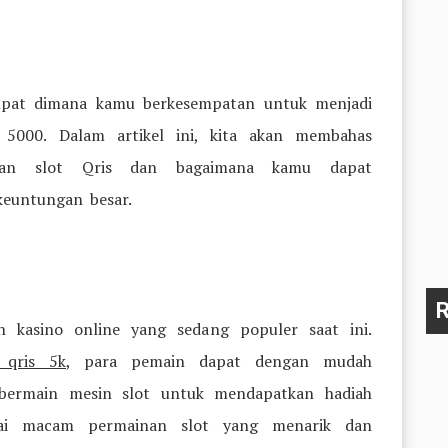
empat dimana kamu berkesempatan untuk menjadi
t 5000. Dalam artikel ini, kita akan membahas
ngan slot Qris dan bagaimana kamu dapat
euntungan besar.
n kasino online yang sedang populer saat ini.
 qris 5k
, para pemain dapat dengan mudah
bermain mesin slot untuk mendapatkan hadiah
gai macam permainan slot yang menarik dan