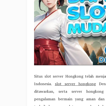
Situs slot server Hongkong telah menja
Indonesia.
slot server hongkong
Deng
ditawarkan, serta server hongkon
pengalaman bermain yang aman dan 