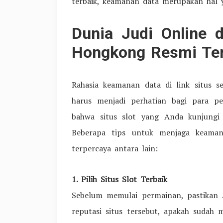
terbaik, keamanan data merupakan hal y
Dunia Judi Online 
Hongkong Resmi Te
Rahasia keamanan data di link situs 
harus menjadi perhatian bagi para p
bahwa situs slot yang Anda kunjungi
Beberapa tips untuk menjaga keaman
terpercaya antara lain:
1. Pilih Situs Slot Terbaik
Sebelum memulai permainan, pastikan A
reputasi situs tersebut, apakah sudah me