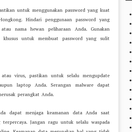
pastikan untuk menggunakan password yang kuat
 Hongkong. Hindari penggunaan password yang
r atau nama hewan peliharaan Anda. Gunakan
er khusus untuk membuat password yang sulit
atau virus, pastikan untuk selalu mengupdate
aupun laptop Anda. Serangan malware dapat
erusak perangkat Anda.
nda dapat menjaga keamanan data Anda saat
g terpercaya. Jangan ragu untuk selalu waspada
online. Keamanan data merupakan hal yang tidak