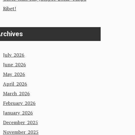
Ribet!
rchives
July 2026
June 2026
May 2026
April 2026
March 2026
February 2026
January 2026
December 2025
November 2025