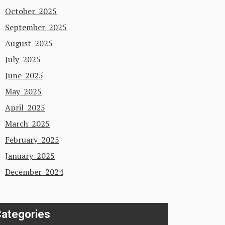
October 2025
September 2025
August 2025
July 2025
June 2025
May 2025
April 2025
March 2025
February 2025
January 2025
December 2024
ategories