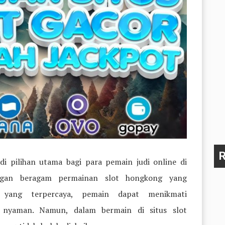
di pilihan utama bagi para pemain judi online di
an beragam permainan slot hongkong yang
g yang terpercaya, pemain dapat menikmati
nyaman. Namun, dalam bermain di situs slot