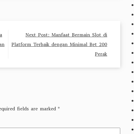
a
Next Post:
Manfaat Bermain Slot di
an
Platform Terbaik dengan Minimal Bet 200
Perak
equired fields are marked
*