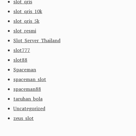
slot qris
slot qris 10k
slot qris 5k
slot resmi
Slot Server Thailand
slot777
slot88
Spaceman
spaceman slot
spaceman88
taruhan bola
Uncategorized
zeus slot