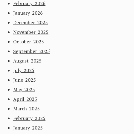
February 2026
January 2026
December 2025
November 2025
October 2025
September 2025
August 2025
July 2025
June 2025
May 2025
April 2025
March 2025
February 2025
January 2025