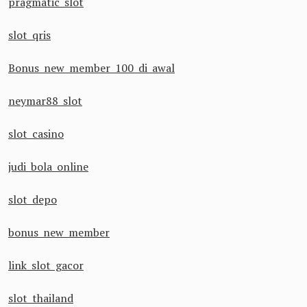
pragmatic slot
slot qris
Bonus new member 100 di awal
neymar88 slot
slot casino
judi bola online
slot depo
bonus new member
link slot gacor
slot thailand