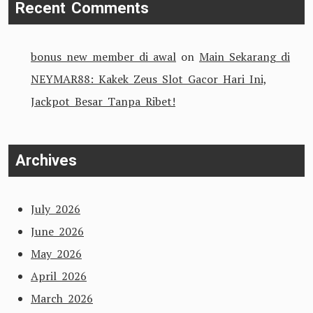
Recent Comments
bonus new member di awal
on
Main Sekarang di
NEYMAR88: Kakek Zeus Slot Gacor Hari Ini,
Jackpot Besar Tanpa Ribet!
Archives
July 2026
June 2026
May 2026
April 2026
March 2026