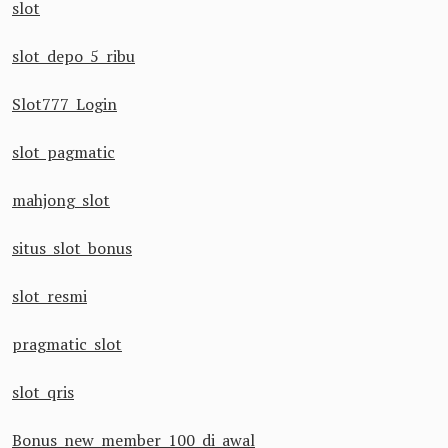
slot
slot depo 5 ribu
Slot777 Login
slot pagmatic
mahjong slot
situs slot bonus
slot resmi
pragmatic slot
slot qris
Bonus new member 100 di awal