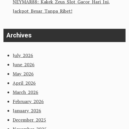
NEYMAR88: Kakek Zeus Slot Gacor Hari Ini,
Jackpot Besar Tanpa Ribet!
Archives
July 2026
June 2026
May 2026
April 2026
March 2026
February 2026
January 2026
December 2025