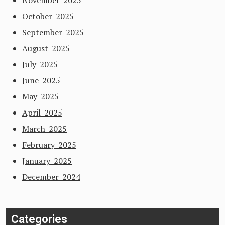
November 2025
October 2025
September 2025
August 2025
July 2025
June 2025
May 2025
April 2025
March 2025
February 2025
January 2025
December 2024
Categories