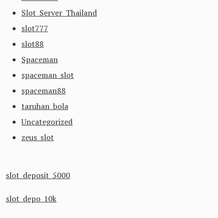
Slot Server Thailand
slot777
slot88
Spaceman
spaceman slot
spaceman88
taruhan bola
Uncategorized
zeus slot
slot deposit 5000
slot depo 10k