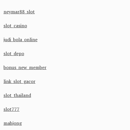
neymar88 slot
slot casino
judi bola online
slot depo
bonus new member
link slot gacor
slot thailand
slot777
mahjong