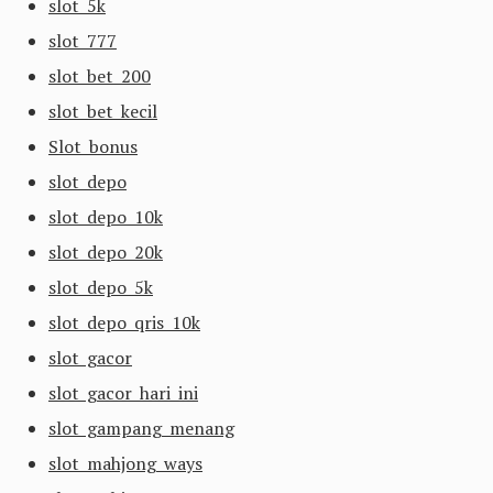
slot 5k
slot 777
slot bet 200
slot bet kecil
Slot bonus
slot depo
slot depo 10k
slot depo 20k
slot depo 5k
slot depo qris 10k
slot gacor
slot gacor hari ini
slot gampang menang
slot mahjong ways