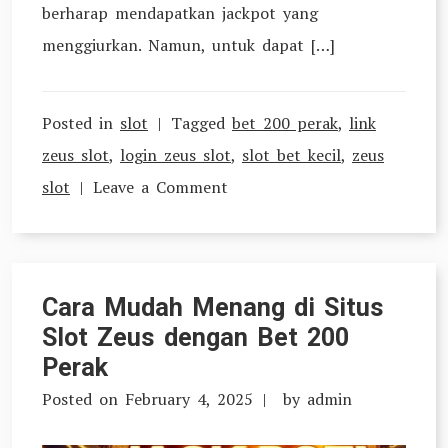
berharap mendapatkan jackpot yang
menggiurkan. Namun, untuk dapat […]
Posted in
slot
Tagged
bet 200 perak
,
link
zeus slot
,
login zeus slot
,
slot bet kecil
,
zeus
on
slot
Leave a Comment
Link
Login
Zeus
Cara Mudah Menang di Situs
Slot
Slot Zeus dengan Bet 200
Cara
Perak
Cerdas
Posted on
February 4, 2025
by
admin
untuk
Memaksimalkan