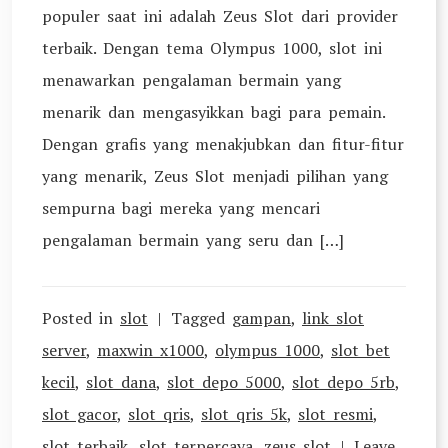
populer saat ini adalah Zeus Slot dari provider
terbaik. Dengan tema Olympus 1000, slot ini
menawarkan pengalaman bermain yang
menarik dan mengasyikkan bagi para pemain.
Dengan grafis yang menakjubkan dan fitur-fitur
yang menarik, Zeus Slot menjadi pilihan yang
sempurna bagi mereka yang mencari
pengalaman bermain yang seru dan […]
Posted in
slot
Tagged
gampan
,
link slot
server
,
maxwin x1000
,
olympus 1000
,
slot bet
kecil
,
slot dana
,
slot depo 5000
,
slot depo 5rb
,
slot gacor
,
slot qris
,
slot qris 5k
,
slot resmi
,
slot terbaik
,
slot terpercaya
,
zeus slot
Leave