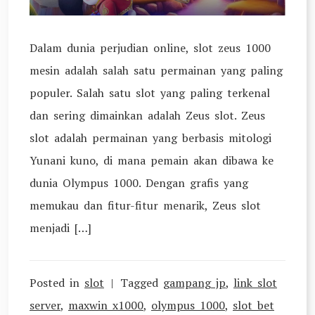
Dalam dunia perjudian online, slot zeus 1000
mesin adalah salah satu permainan yang paling
populer. Salah satu slot yang paling terkenal
dan sering dimainkan adalah Zeus slot. Zeus
slot adalah permainan yang berbasis mitologi
Yunani kuno, di mana pemain akan dibawa ke
dunia Olympus 1000. Dengan grafis yang
memukau dan fitur-fitur menarik, Zeus slot
menjadi […]
Posted in
slot
Tagged
gampang jp
,
link slot
server
,
maxwin x1000
,
olympus 1000
,
slot bet