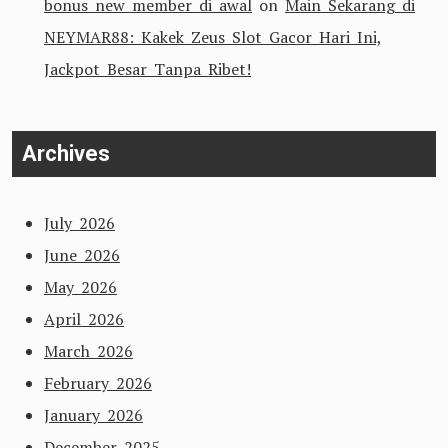
bonus new member di awal
on
Main Sekarang di
NEYMAR88: Kakek Zeus Slot Gacor Hari Ini,
Jackpot Besar Tanpa Ribet!
Archives
July 2026
June 2026
May 2026
April 2026
March 2026
February 2026
January 2026
December 2025