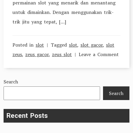
permainan slot yang menarik dan menantang
untuk dimainkan. Dengan menggunakan trik-
trik jitu yang tepat, […]
Posted in
slot
Tagged
slot
,
slot gacor
,
slot
on
zeus
,
zeus gacor
,
zeus slot
Leave a Comment
Cara
Mudah
Search
Mena
di
Search
Situs
Slot
Recent Posts
Zeus
denga