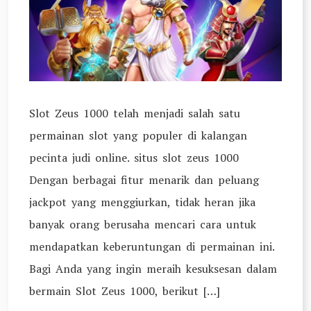
Slot Zeus 1000 telah menjadi salah satu
permainan slot yang populer di kalangan
pecinta judi online. situs slot zeus 1000
Dengan berbagai fitur menarik dan peluang
jackpot yang menggiurkan, tidak heran jika
banyak orang berusaha mencari cara untuk
mendapatkan keberuntungan di permainan ini.
Bagi Anda yang ingin meraih kesuksesan dalam
bermain Slot Zeus 1000, berikut […]