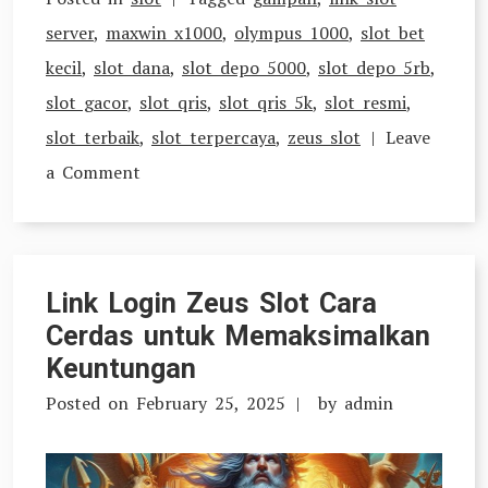
server
,
maxwin x1000
,
olympus 1000
,
slot bet
kecil
,
slot dana
,
slot depo 5000
,
slot depo 5rb
,
slot gacor
,
slot qris
,
slot qris 5k
,
slot resmi
,
slot terbaik
,
slot terpercaya
,
zeus slot
Leave
on
a Comment
Raih
Kemenangan
Besar
Link Login Zeus Slot Cara
di
Cerdas untuk Memaksimalkan
Zeus
Keuntungan
Slot:
Posted on
February 25, 2025
by
admin
Deposit
Minimal,
Jackpot