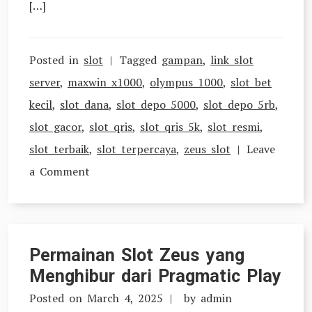
[…]
Posted in
slot
Tagged
gampan
,
link slot
server
,
maxwin x1000
,
olympus 1000
,
slot bet
kecil
,
slot dana
,
slot depo 5000
,
slot depo 5rb
,
slot gacor
,
slot qris
,
slot qris 5k
,
slot resmi
,
slot terbaik
,
slot terpercaya
,
zeus slot
Leave
on
a Comment
Saatnya
Meraih
Kemenangan
Permainan Slot Zeus yang
di
Menghibur dari Pragmatic Play
Zeus
Posted on
March 4, 2025
by
admin
Slot