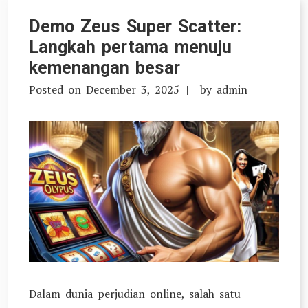
:
Demo Zeus Super Scatter:
Slot
Langkah pertama menuju
Zeus
kemenangan besar
Resmi
Posted on
December 3, 2025
by
admin
dengan
Peluang
Scatter
Besar
Dalam dunia perjudian online, salah satu