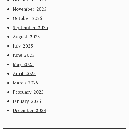
November 2025
October 2025
September 2025
August 2025
July 2025
June 2025
May 2025
April 2025
March 2025
February 2025
January 2025
December 2024