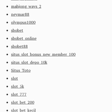
mahjong ways 2
neymar88
olympus1000
sbobet
sbobet online
sbobet88
situs slot bonus new member 100
situs slot depo 10k
Situs Toto
slot
slot 5k
slot 777
slot bet 200
slot bet kecil