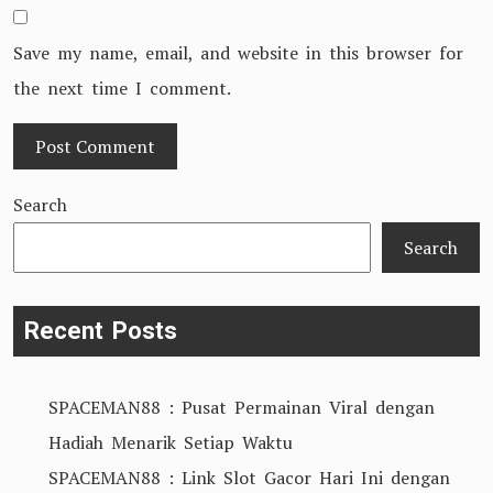
Save my name, email, and website in this browser for
the next time I comment.
Search
Search
Recent Posts
SPACEMAN88 : Pusat Permainan Viral dengan
Hadiah Menarik Setiap Waktu
SPACEMAN88 : Link Slot Gacor Hari Ini dengan