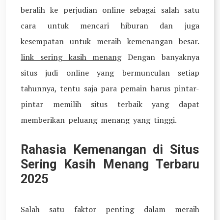
beralih ke perjudian online sebagai salah satu
cara untuk mencari hiburan dan juga
kesempatan untuk meraih kemenangan besar.
link sering kasih menang
Dengan banyaknya
situs judi online yang bermunculan setiap
tahunnya, tentu saja para pemain harus pintar-
pintar memilih situs terbaik yang dapat
memberikan peluang menang yang tinggi.
Rahasia Kemenangan di Situs
Sering Kasih Menang Terbaru
2025
Salah satu faktor penting dalam meraih