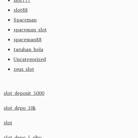
slot777
slot88
Spaceman
spaceman slot
spaceman88
taruhan bola
Uncategorized
zeus slot
slot deposit 5000
slot depo 10k
slot
slot depo 5 ribu