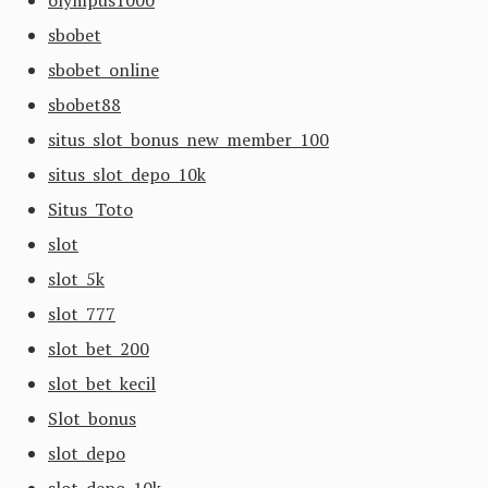
olympus1000
sbobet
sbobet online
sbobet88
situs slot bonus new member 100
situs slot depo 10k
Situs Toto
slot
slot 5k
slot 777
slot bet 200
slot bet kecil
Slot bonus
slot depo