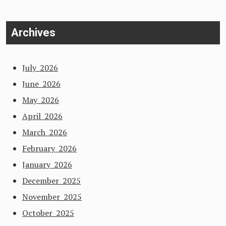
Archives
July 2026
June 2026
May 2026
April 2026
March 2026
February 2026
January 2026
December 2025
November 2025
October 2025