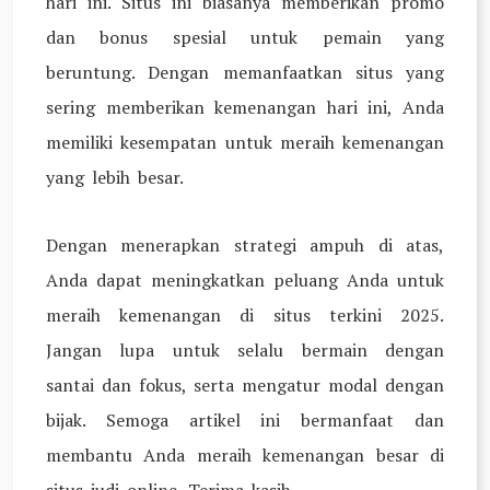
hari ini. Situs ini biasanya memberikan promo
dan bonus spesial untuk pemain yang
beruntung. Dengan memanfaatkan situs yang
sering memberikan kemenangan hari ini, Anda
memiliki kesempatan untuk meraih kemenangan
yang lebih besar.
Dengan menerapkan strategi ampuh di atas,
Anda dapat meningkatkan peluang Anda untuk
meraih kemenangan di situs terkini 2025.
Jangan lupa untuk selalu bermain dengan
santai dan fokus, serta mengatur modal dengan
bijak. Semoga artikel ini bermanfaat dan
membantu Anda meraih kemenangan besar di