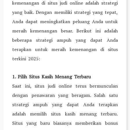
kemenangan di situs judi online adalah strategi
yang baik. Dengan memiliki strategi yang tepat,
Anda dapat meningkatkan peluang Anda untuk
meraih kemenangan besar. Berikut ini adalah
beberapa strategi ampuh yang dapat Anda
terapkan untuk meraih kemenangan di situs
terkini 2025:
1. Pilih Situs Kasih Menang Terbaru
Saat ini, situs judi online terus bermunculan
dengan penawaran yang beragam. Salah satu
strategi ampuh yang dapat Anda terapkan
adalah memilih situs kasih menang terbaru.
Situs yang baru biasanya memberikan bonus