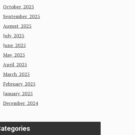
October 2025
September 2025
August 2025
July 2025
June 2025
May 2025
April 2025
March 2025
February 2025
January 2025
December 2024
ategories