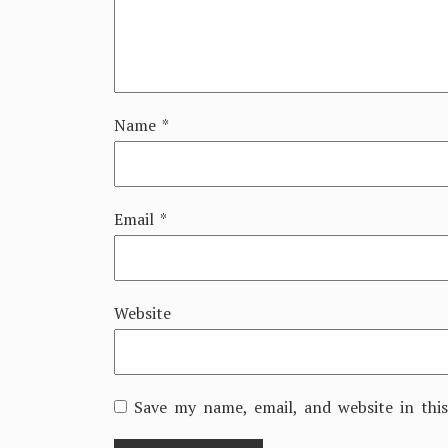
Name
*
Email
*
Website
Save my name, email, and website in thi