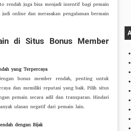
o rendah juga bisa menjadi insentif bagi pemain
s judi online dan merasakan pengalaman bermain
A
ain di Situs Bonus Member
ndah yang Terpercaya
dengan bonus member rendah, penting untuk
aya dan memiliki reputasi yang baik. Pilih situs
gan pemain secara adil dan transparan. Hindari
anyak ulasan negatif dari pemain lain.
endah dengan Bijak