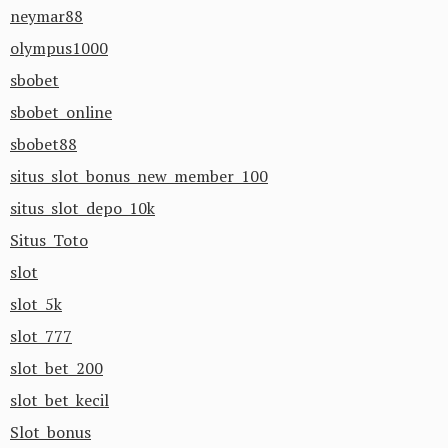
neymar88
olympus1000
sbobet
sbobet online
sbobet88
situs slot bonus new member 100
situs slot depo 10k
Situs Toto
slot
slot 5k
slot 777
slot bet 200
slot bet kecil
Slot bonus