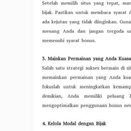
Setelah memilih situs yang tepat, m
bijak. Pastikan untuk membaca syarat
ada kejutan yang tidak diinginkan. Gu
menang Anda dan jangan tergoda u
memenuhi syarat bonus.
3. Mainkan Permainan yang Anda Kuasa
Salah satu strategi sukses bermain di
memainkan permainan yang Anda kuas
fokuslah untuk meningkatkan kemam
demikian, Anda memiliki peluang
mengoptimalkan penggunaan bonus ne
4. Kelola Modal dengan Bijak