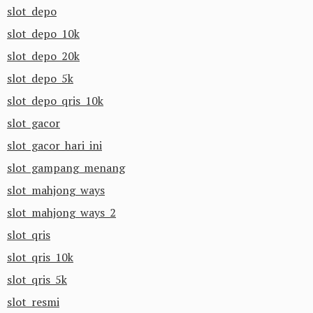
slot depo
slot depo 10k
slot depo 20k
slot depo 5k
slot depo qris 10k
slot gacor
slot gacor hari ini
slot gampang menang
slot mahjong ways
slot mahjong ways 2
slot qris
slot qris 10k
slot qris 5k
slot resmi