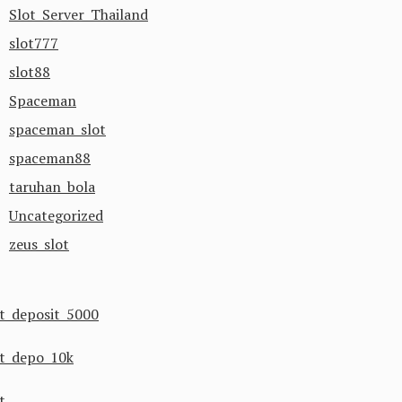
Slot Server Thailand
slot777
slot88
Spaceman
spaceman slot
spaceman88
taruhan bola
Uncategorized
zeus slot
ot deposit 5000
ot depo 10k
t