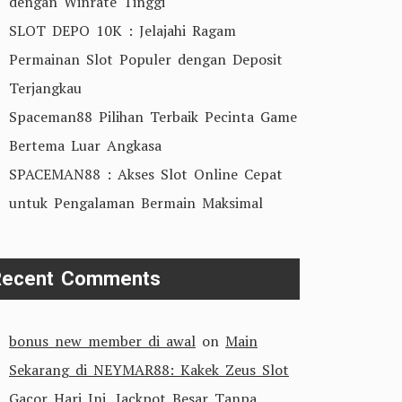
dengan Winrate Tinggi
SLOT DEPO 10K : Jelajahi Ragam
Permainan Slot Populer dengan Deposit
Terjangkau
Spaceman88 Pilihan Terbaik Pecinta Game
Bertema Luar Angkasa
SPACEMAN88 : Akses Slot Online Cepat
untuk Pengalaman Bermain Maksimal
Recent Comments
bonus new member di awal
on
Main
Sekarang di NEYMAR88: Kakek Zeus Slot
Gacor Hari Ini, Jackpot Besar Tanpa