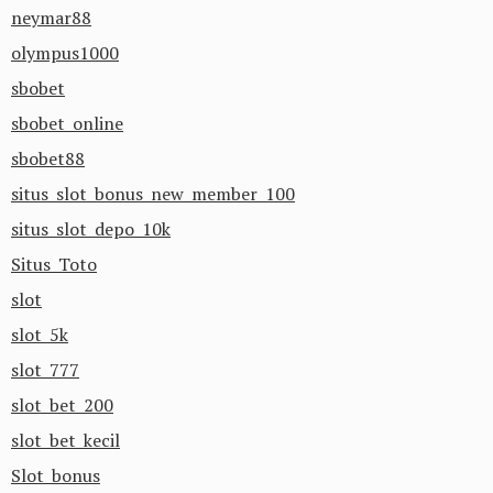
neymar88
olympus1000
sbobet
sbobet online
sbobet88
situs slot bonus new member 100
situs slot depo 10k
Situs Toto
slot
slot 5k
slot 777
slot bet 200
slot bet kecil
Slot bonus