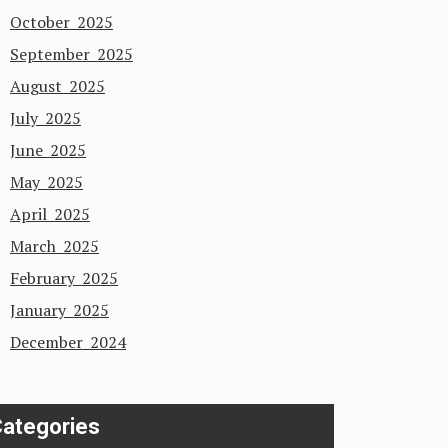
October 2025
September 2025
August 2025
July 2025
June 2025
May 2025
April 2025
March 2025
February 2025
January 2025
December 2024
ategories