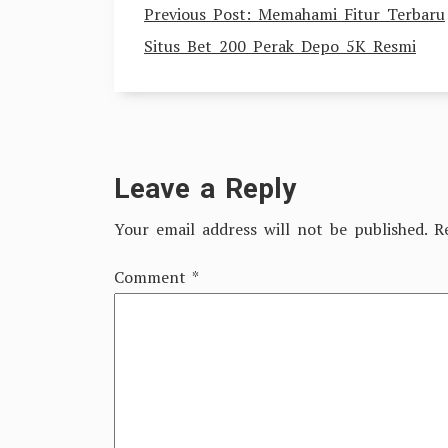
Post
Previous Post:
Memahami Fitur Terbaru
navigation
Situs Bet 200 Perak Depo 5K Resmi
Leave a Reply
Your email address will not be published.
R
Comment
*