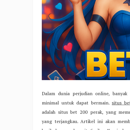
Dalam dunia perjudian online, banyak
minimal untuk dapat bermain.
situs b
adalah situs bet 200 perak, yang me
yang terjangkau. Artikel ini akan memb