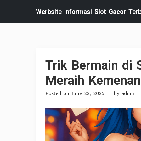
Skip
Werbsite Informasi Slot Gacor Terb
to
content
Trik Bermain di 
Meraih Kemenan
Posted on
June 22, 2025
by
admin