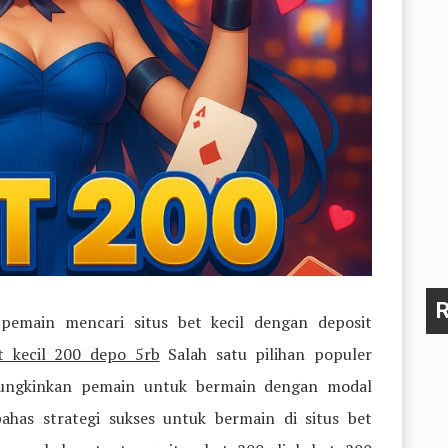
 pemain mencari situs bet kecil dengan deposit
et kecil 200 depo 5rb
Salah satu pilihan populer
mungkinkan pemain untuk bermain dengan modal
ahas strategi sukses untuk bermain di situs bet