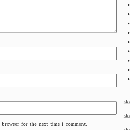
sl
sl
s browser for the next time I comment.
slo