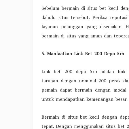
Sebelum bermain di situs bet kecil deng
dahulu situs tersebut. Periksa reputas
layanan pelanggan yang disediakan. 
bermain di situs yang aman dan teperca
5. Manfaatkan Link Bet 200 Depo 5rb
Link bet 200 depo 5rb adalah link
taruhan dengan nominal 200 perak dan
pemain dapat bermain dengan modal 
untuk mendapatkan kemenangan besar.
Bermain di situs bet kecil dengan de
tepat. Dengan menggunakan situs bet 20