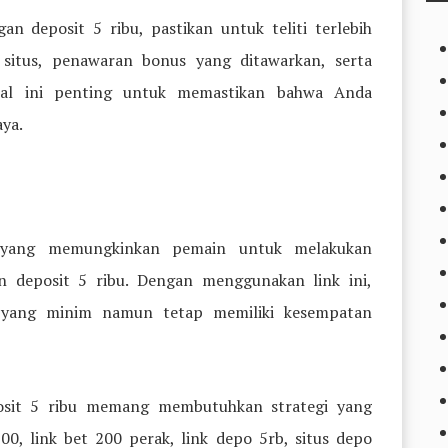
an deposit 5 ribu, pastikan untuk teliti terlebih
i situs, penawaran bonus yang ditawarkan, serta
Hal ini penting untuk memastikan bahwa Anda
ya.
 yang memungkinkan pemain untuk melakukan
 deposit 5 ribu. Dengan menggunakan link ini,
yang minim namun tetap memiliki kesempatan
posit 5 ribu memang membutuhkan strategi yang
0, link bet 200 perak, link depo 5rb, situs depo