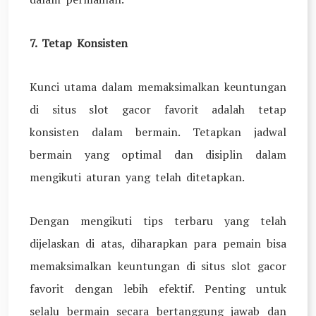
7. Tetap Konsisten
Kunci utama dalam memaksimalkan keuntungan
di situs slot gacor favorit adalah tetap
konsisten dalam bermain. Tetapkan jadwal
bermain yang optimal dan disiplin dalam
mengikuti aturan yang telah ditetapkan.
Dengan mengikuti tips terbaru yang telah
dijelaskan di atas, diharapkan para pemain bisa
memaksimalkan keuntungan di situs slot gacor
favorit dengan lebih efektif. Penting untuk
selalu bermain secara bertanggung jawab dan