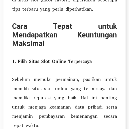
tips terbaru yang perlu diperhatikan.
Cara Tepat untuk
Mendapatkan Keuntungan
Maksimal
1. Pilih Situs Slot Online Terpercaya
Sebelum memulai permainan, pastikan untuk
memilih situs slot online yang terpercaya dan
memiliki reputasi yang baik. Hal ini penting
untuk menjaga keamanan data pribadi serta
menjamin pembayaran kemenangan secara
tepat waktu.