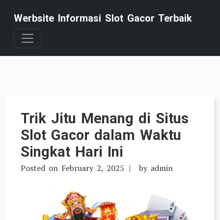
Skip
Werbsite Informasi Slot Gacor Terbaik
to
content
Trik Jitu Menang di Situs
Slot Gacor dalam Waktu
Singkat Hari Ini
Posted on
February 2, 2025
by
admin