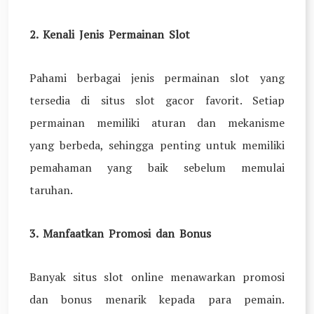
2. Kenali Jenis Permainan Slot
Pahami berbagai jenis permainan slot yang
tersedia di situs slot gacor favorit. Setiap
permainan memiliki aturan dan mekanisme
yang berbeda, sehingga penting untuk memiliki
pemahaman yang baik sebelum memulai
taruhan.
3. Manfaatkan Promosi dan Bonus
Banyak situs slot online menawarkan promosi
dan bonus menarik kepada para pemain.