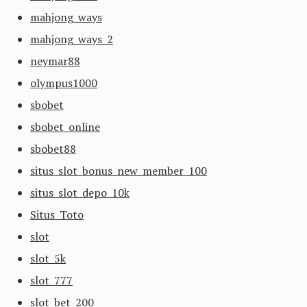
mahjong ways
mahjong ways 2
neymar88
olympus1000
sbobet
sbobet online
sbobet88
situs slot bonus new member 100
situs slot depo 10k
Situs Toto
slot
slot 5k
slot 777
slot bet 200