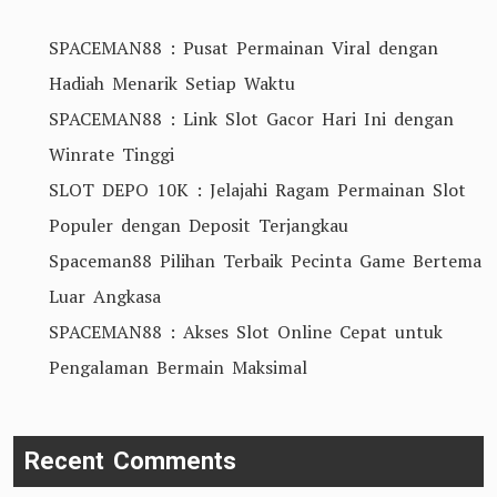
SPACEMAN88 : Pusat Permainan Viral dengan
Hadiah Menarik Setiap Waktu
SPACEMAN88 : Link Slot Gacor Hari Ini dengan
Winrate Tinggi
SLOT DEPO 10K : Jelajahi Ragam Permainan Slot
Populer dengan Deposit Terjangkau
Spaceman88 Pilihan Terbaik Pecinta Game Bertema
Luar Angkasa
SPACEMAN88 : Akses Slot Online Cepat untuk
Pengalaman Bermain Maksimal
Recent Comments