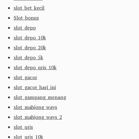
slot bet kecil
Slot bonus
slot depo
slot depo 10k
slot depo 20k
slot depo 5k
slot depo qris 10k
slot gacor
slot gacor hari ini
slot gampang menang
slot mahjong ways
slot mahjong ways 2
slot qris
slot qris 10k