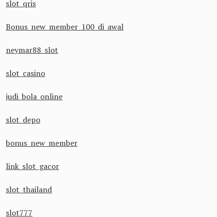
slot qris
Bonus new member 100 di awal
neymar88 slot
slot casino
judi bola online
slot depo
bonus new member
link slot gacor
slot thailand
slot777