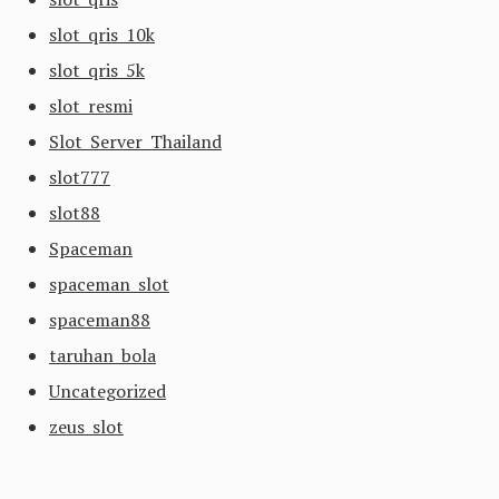
slot qris 10k
slot qris 5k
slot resmi
Slot Server Thailand
slot777
slot88
Spaceman
spaceman slot
spaceman88
taruhan bola
Uncategorized
zeus slot