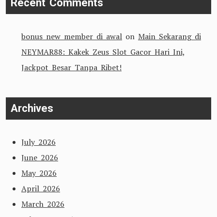
Recent Comments
bonus new member di awal
on
Main Sekarang di
NEYMAR88: Kakek Zeus Slot Gacor Hari Ini,
Jackpot Besar Tanpa Ribet!
Archives
July 2026
June 2026
May 2026
April 2026
March 2026