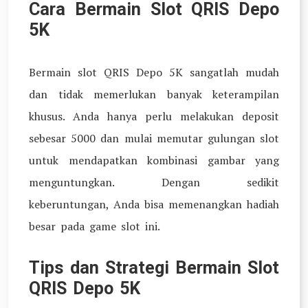
Cara Bermain Slot QRIS Depo
5K
Bermain slot QRIS Depo 5K sangatlah mudah
dan tidak memerlukan banyak keterampilan
khusus. Anda hanya perlu melakukan deposit
sebesar 5000 dan mulai memutar gulungan slot
untuk mendapatkan kombinasi gambar yang
menguntungkan. Dengan sedikit
keberuntungan, Anda bisa memenangkan hadiah
besar pada game slot ini.
Tips dan Strategi Bermain Slot
QRIS Depo 5K