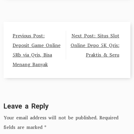
Post
Previous Post:
Next Post:
Situs Slot
navigation
Deposit Game Online
Online Depo 5K Qris:
5Rb via Qris, Bisa
Praktis & Seru
Menang Banyak
Leave a Reply
Your email address will not be published.
Required
fields are marked
*