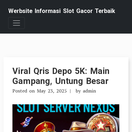
Skip
Werbsite Informasi Slot Gacor Terbaik
to
content
Viral Qris Depo 5K: Main
Gampang, Untung Besar
Posted on
May 23, 2025
by
admin