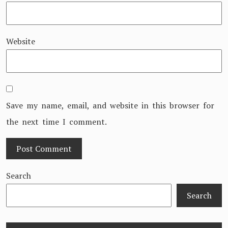
Website
Save my name, email, and website in this browser for
the next time I comment.
Search
Search