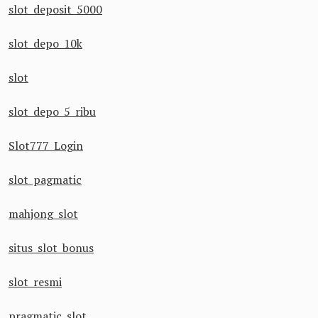
slot deposit 5000
slot depo 10k
slot
slot depo 5 ribu
Slot777 Login
slot pagmatic
mahjong slot
situs slot bonus
slot resmi
pragmatic slot