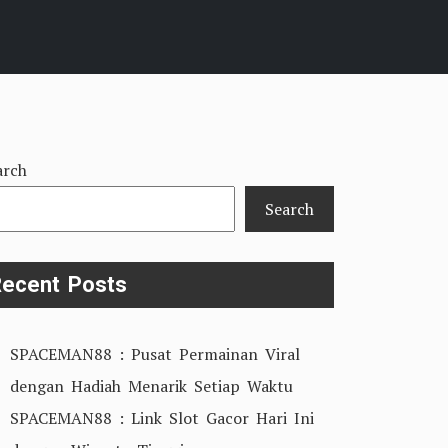
arch
Search
ecent Posts
SPACEMAN88 : Pusat Permainan Viral
dengan Hadiah Menarik Setiap Waktu
SPACEMAN88 : Link Slot Gacor Hari Ini