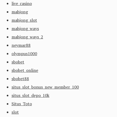
live casino
mahjong
mahjong slot
mahjong ways
mahjong ways 2
neymar88
olympus1000
sbobet
sbobet online
sbobet88
situs slot bonus new member 100
situs slot depo 10k
Situs Toto
slot