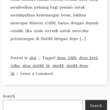
memberikan peluang bagi pemain untuk
mendapatkan kemenangan besar, bahkan
mencapai Maxwin x1000, hanya dengan deposit
rendah. Jika Anda tertarik untuk mencoba
peruntungan di Slot88 dengan depo […]
Posted in
slot
Tagged
depo 5000
,
depo kecil
5ribu
,
situs slot88 5k
,
slot88
,
slot88 depo
on
5k
Leave a Comment
Maxwin
x1000
Search
di
Slot88
Search