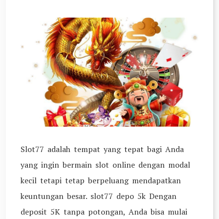
Auto
Menanti
Anda
Hari
Ini
Slot77 adalah tempat yang tepat bagi Anda
yang ingin bermain slot online dengan modal
kecil tetapi tetap berpeluang mendapatkan
keuntungan besar. slot77 depo 5k Dengan
deposit 5K tanpa potongan, Anda bisa mulai