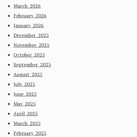
March 2026
February 2026
January 2026
December 2025
November 2025
October 2025
September 2025
August 2025
July 2025
June 2025
May 2025
April 2025
March 2025
February 2025