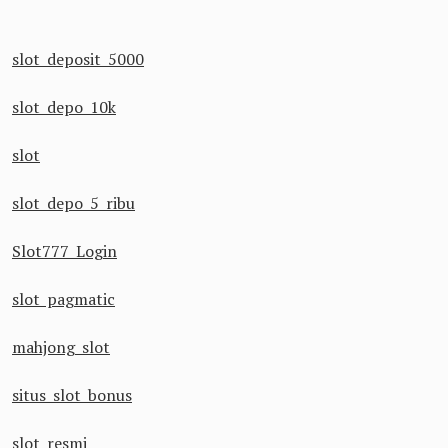
slot deposit 5000
slot depo 10k
slot
slot depo 5 ribu
Slot777 Login
slot pagmatic
mahjong slot
situs slot bonus
slot resmi