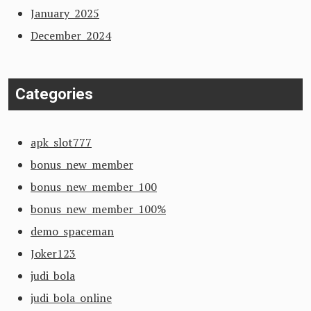
January 2025
December 2024
Categories
apk slot777
bonus new member
bonus new member 100
bonus new member 100%
demo spaceman
Joker123
judi bola
judi bola online