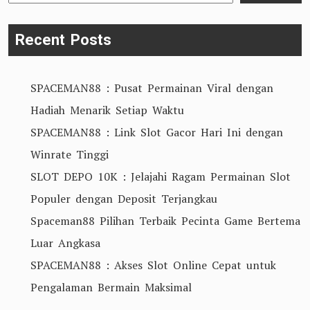
Depo
5K
Recent Posts
Tips
Bermain
SPACEMAN88 : Pusat Permainan Viral dengan
di
Hadiah Menarik Setiap Waktu
Situs
SPACEMAN88 : Link Slot Gacor Hari Ini dengan
Slot
Winrate Tinggi
Depo
SLOT DEPO 10K : Jelajahi Ragam Permainan Slot
Rendah
Populer dengan Deposit Terjangkau
Spaceman88 Pilihan Terbaik Pecinta Game Bertema
Luar Angkasa
SPACEMAN88 : Akses Slot Online Cepat untuk
Pengalaman Bermain Maksimal