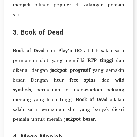
menjadi pilihan populer di kalangan pemain
slot.
3.
Book of Dead
Book of Dead
dari
Play’n GO
adalah salah satu
permainan slot yang memiliki
RTP tinggi
dan
dikenal dengan
jackpot progresif
yang semakin
besar. Dengan fitur
free spins
dan
wild
symbols
, permainan ini menawarkan peluang
menang yang lebih tinggi.
Book of Dead
adalah
salah satu permainan slot yang banyak dicari
pemain untuk meraih
jackpot besar
.
4.
Mega Moolah