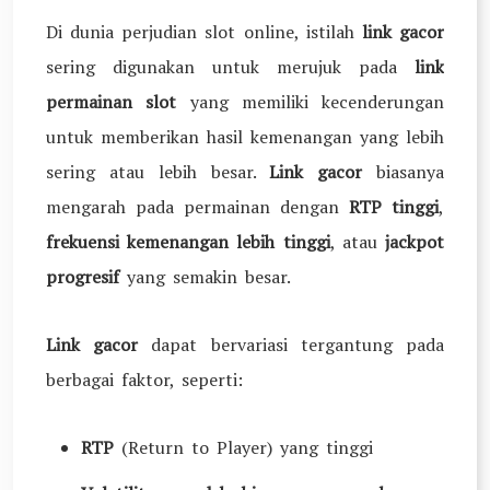
Di dunia perjudian slot online, istilah
link gacor
sering digunakan untuk merujuk pada
link
permainan slot
yang memiliki kecenderungan
untuk memberikan hasil kemenangan yang lebih
sering atau lebih besar.
Link gacor
biasanya
mengarah pada permainan dengan
RTP tinggi
,
frekuensi kemenangan lebih tinggi
, atau
jackpot
progresif
yang semakin besar.
Link gacor
dapat bervariasi tergantung pada
berbagai faktor, seperti:
RTP
(Return to Player) yang tinggi