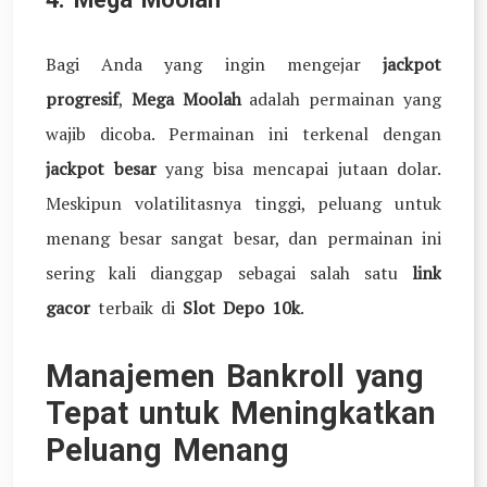
Bagi Anda yang ingin mengejar
jackpot
progresif
,
Mega Moolah
adalah permainan yang
wajib dicoba. Permainan ini terkenal dengan
jackpot besar
yang bisa mencapai jutaan dolar.
Meskipun volatilitasnya tinggi, peluang untuk
menang besar sangat besar, dan permainan ini
sering kali dianggap sebagai salah satu
link
gacor
terbaik di
Slot Depo 10k
.
Manajemen Bankroll yang
Tepat untuk Meningkatkan
Peluang Menang