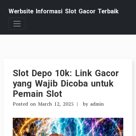
Skip
Werbsite Informasi Slot Gacor Terbaik
to
content
Slot Depo 10k: Link Gacor
yang Wajib Dicoba untuk
Pemain Slot
Posted on
March 12, 2025
by
admin