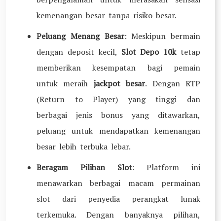
kemenangan besar tanpa risiko besar.
Peluang Menang Besar
: Meskipun bermain
dengan deposit kecil,
Slot Depo 10k
tetap
memberikan kesempatan bagi pemain
untuk meraih
jackpot besar
. Dengan RTP
(Return to Player) yang tinggi dan
berbagai jenis bonus yang ditawarkan,
peluang untuk mendapatkan kemenangan
besar lebih terbuka lebar.
Beragam Pilihan Slot
: Platform ini
menawarkan berbagai macam permainan
slot dari penyedia perangkat lunak
terkemuka. Dengan banyaknya pilihan,