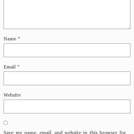
Name
*
Email
*
Website
Save my name, email, and website in this browser for