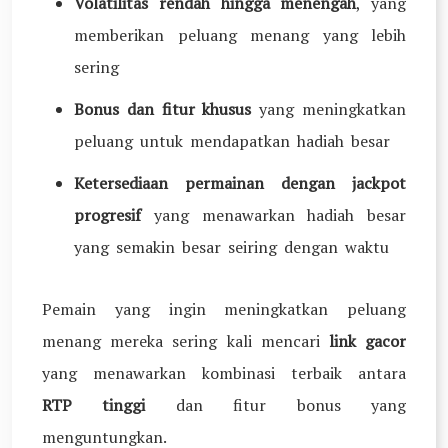
Volatilitas rendah hingga menengah
, yang
memberikan peluang menang yang lebih
sering
Bonus dan fitur khusus
yang meningkatkan
peluang untuk mendapatkan hadiah besar
Ketersediaan permainan dengan jackpot
progresif
yang menawarkan hadiah besar
yang semakin besar seiring dengan waktu
Pemain yang ingin meningkatkan peluang
menang mereka sering kali mencari
link gacor
yang menawarkan kombinasi terbaik antara
RTP tinggi
dan fitur bonus yang
menguntungkan.