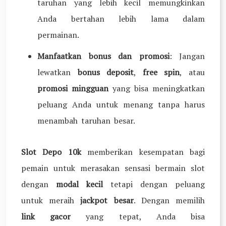
taruhan yang lebih kecil memungkinkan
Anda bertahan lebih lama dalam
permainan.
Manfaatkan bonus dan promosi
: Jangan
lewatkan
bonus deposit
,
free spin
, atau
promosi mingguan
yang bisa meningkatkan
peluang Anda untuk menang tanpa harus
menambah taruhan besar.
Slot Depo 10k
memberikan kesempatan bagi
pemain untuk merasakan sensasi bermain slot
dengan
modal kecil
tetapi dengan peluang
untuk meraih
jackpot besar
. Dengan memilih
link gacor
yang tepat, Anda bisa