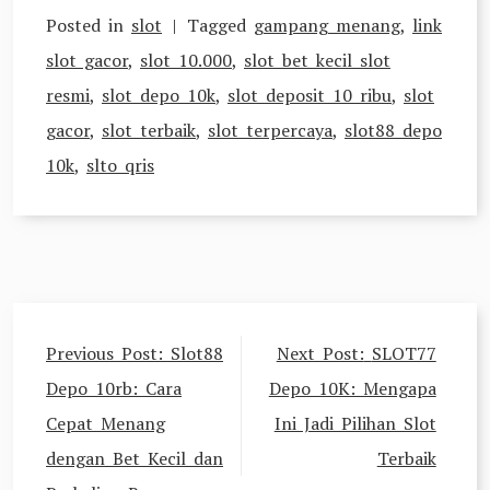
Posted in
slot
Tagged
gampang menang
,
link
slot gacor
,
slot 10.000
,
slot bet kecil slot
resmi
,
slot depo 10k
,
slot deposit 10 ribu
,
slot
gacor
,
slot terbaik
,
slot terpercaya
,
slot88 depo
10k
,
slto qris
Post
Previous Post:
Slot88
Next Post:
SLOT77
navigation
Depo 10rb: Cara
Depo 10K: Mengapa
Cepat Menang
Ini Jadi Pilihan Slot
dengan Bet Kecil dan
Terbaik