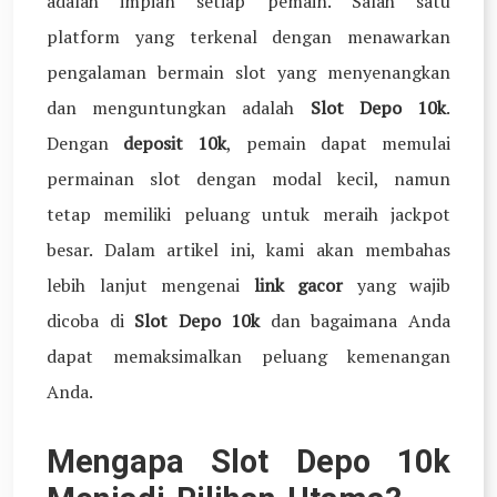
adalah impian setiap pemain. Salah satu
platform yang terkenal dengan menawarkan
pengalaman bermain slot yang menyenangkan
dan menguntungkan adalah
Slot Depo 10k
.
Dengan
deposit 10k
, pemain dapat memulai
permainan slot dengan modal kecil, namun
tetap memiliki peluang untuk meraih jackpot
besar. Dalam artikel ini, kami akan membahas
lebih lanjut mengenai
link gacor
yang wajib
dicoba di
Slot Depo 10k
dan bagaimana Anda
dapat memaksimalkan peluang kemenangan
Anda.
Mengapa Slot Depo 10k