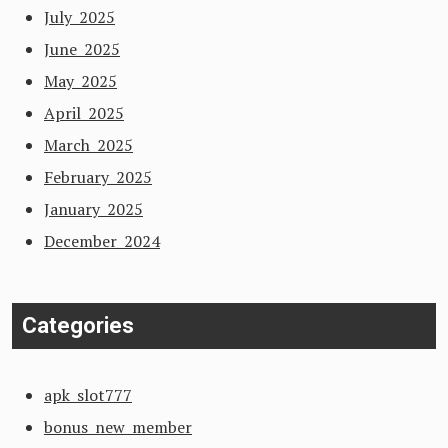
July 2025
June 2025
May 2025
April 2025
March 2025
February 2025
January 2025
December 2024
Categories
apk slot777
bonus new member