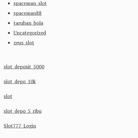
spaceman slot
spaceman88
taruhan bola
Uncategorized
zeus slot
slot deposit 5000
slot depo 10k
slot
slot depo 5 ribu
Slot777 Login