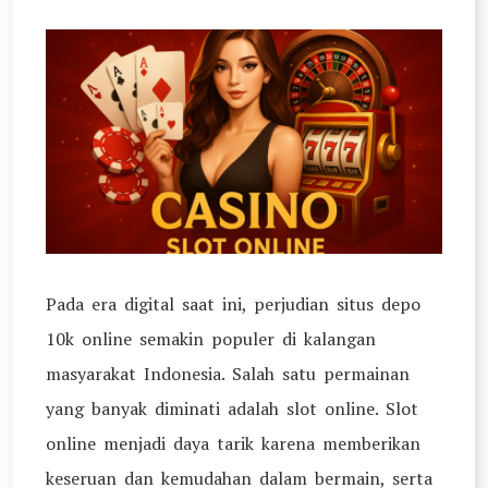
Pada era digital saat ini, perjudian situs depo
10k online semakin populer di kalangan
masyarakat Indonesia. Salah satu permainan
yang banyak diminati adalah slot online. Slot
online menjadi daya tarik karena memberikan
keseruan dan kemudahan dalam bermain, serta