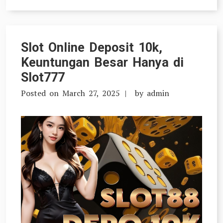
Daftar
di
Slot777
Slot Online Deposit 10k,
Depo
Keuntungan Besar Hanya di
10Rb
Slot777
&
Posted on
March 27, 2025
by
admin
Nikmati
Bonus
Terbesar!