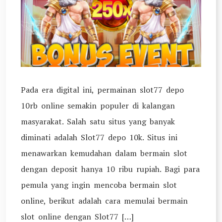
Pada era digital ini, permainan slot77 depo
10rb online semakin populer di kalangan
masyarakat. Salah satu situs yang banyak
diminati adalah Slot77 depo 10k. Situs ini
menawarkan kemudahan dalam bermain slot
dengan deposit hanya 10 ribu rupiah. Bagi para
pemula yang ingin mencoba bermain slot
online, berikut adalah cara memulai bermain
slot online dengan Slot77 […]