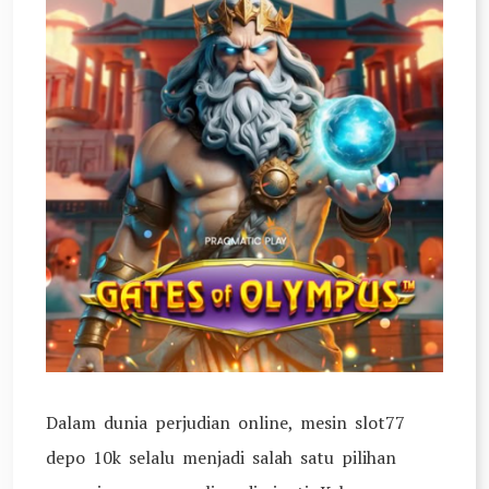
Depo
10k
Dalam dunia perjudian online, mesin slot77
depo 10k selalu menjadi salah satu pilihan