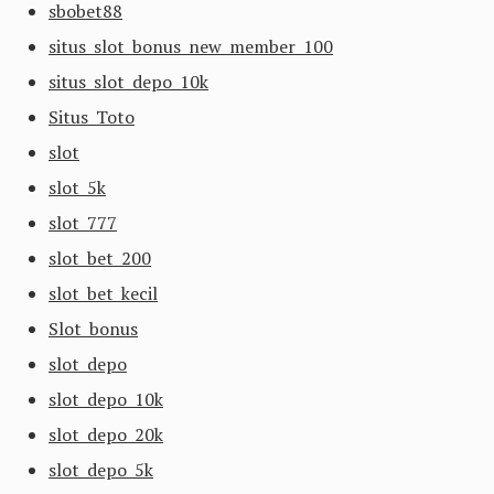
sbobet88
situs slot bonus new member 100
situs slot depo 10k
Situs Toto
slot
slot 5k
slot 777
slot bet 200
slot bet kecil
Slot bonus
slot depo
slot depo 10k
slot depo 20k
slot depo 5k