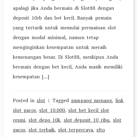
apalagi jika Anda bermain di Slot88 dengan
deposit 10rb dan bet kecil. Banyak pemain
yang tertarik untuk memulai permainan slot
dengan modal minimal, namun tetap
menginginkan kesempatan untuk meraih
kemenangan besar. Di Slot88, meskipun Anda
bermain dengan bet kecil, Anda masih memiliki
kesempatan […]
Posted in
slot
Tagged
gampang menang
,
link
slot gacor
,
slot 10.000
,
slot bet kecil slot
resmi
,
slot depo 10k
,
slot deposit 10 ribu
,
slot
gacor
,
slot terbaik
,
slot terpercaya
,
slto