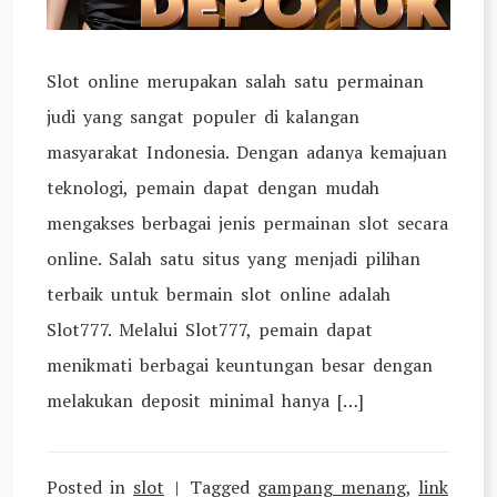
Slot online merupakan salah satu permainan
judi yang sangat populer di kalangan
masyarakat Indonesia. Dengan adanya kemajuan
teknologi, pemain dapat dengan mudah
mengakses berbagai jenis permainan slot secara
online. Salah satu situs yang menjadi pilihan
terbaik untuk bermain slot online adalah
Slot777. Melalui Slot777, pemain dapat
menikmati berbagai keuntungan besar dengan
melakukan deposit minimal hanya […]
Posted in
slot
Tagged
gampang menang
,
link