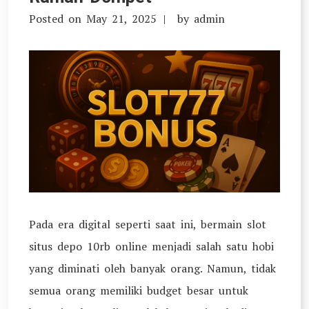
Daftar
Posted on
May 21, 2025
by
admin
Situs
Deposit
Termurah
Pada era digital seperti saat ini, bermain slot
situs depo 10rb online menjadi salah satu hobi
yang diminati oleh banyak orang. Namun, tidak
semua orang memiliki budget besar untuk