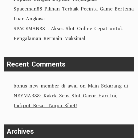
Spaceman88 Pilihan Terbaik Pecinta Game Bertema
Luar Angkasa
SPACEMAN88 : Akses Slot Online Cepat untuk
Pengalaman Bermain Maksimal
Recent Comments
bonus new member di awal
on
Main Sekarang di
NEYMAR88: Kakek Zeus Slot Gacor Hari Ini,
Jackpot Besar Tanpa Ribet!
Archives