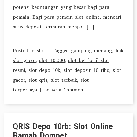
potensi keuntungan yang besar bagi para
pemain. Bagi para pemain slot online, mencari
situs deposit termurah menjadi […]
Posted in
slot
Tagged
gampang menang
,
link
slot gacor
,
slot 10.000
,
slot bet kecil slot
resmi
,
slot depo 10k
,
slot deposit 10 ribu
,
slot
gacor
,
slot qris
,
slot terbaik
,
slot
on
terpercaya
Leave a Comment
Link
Qris
Depo
QRIS Depo 10rb: Slot Online
10K:
Ramah Dompet