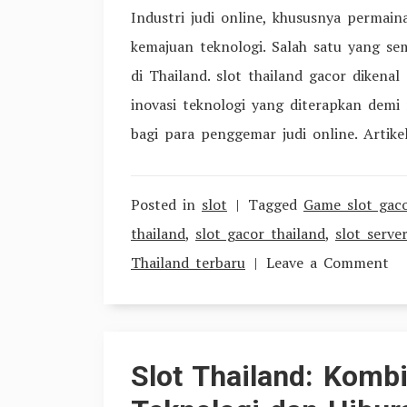
Industri judi online, khususnya permain
kemajuan teknologi. Salah satu yang sem
di Thailand. slot thailand gacor dikena
inovasi teknologi yang diterapkan dem
bagi para penggemar judi online. Artik
Posted in
slot
Tagged
Game slot gac
thailand
,
slot gacor thailand
,
slot serve
on
Thailand terbaru
Leave a Comment
Se
Th
da
Slot Thailand: Komb
In