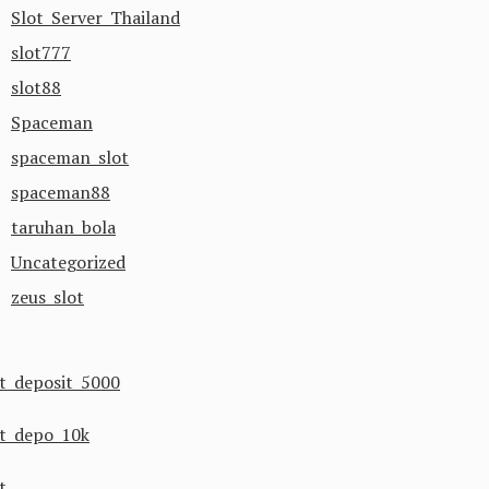
Slot Server Thailand
slot777
slot88
Spaceman
spaceman slot
spaceman88
taruhan bola
Uncategorized
zeus slot
ot deposit 5000
ot depo 10k
t