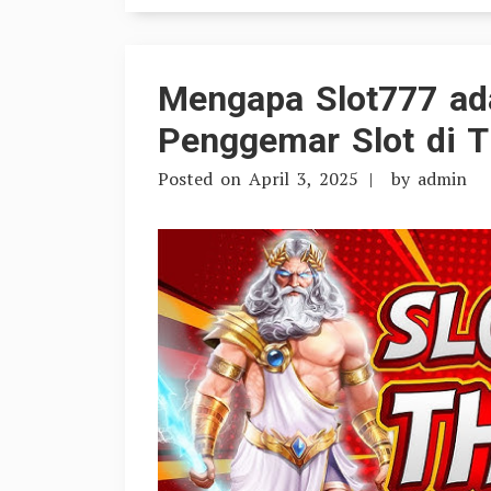
Mengapa Slot777 ad
Penggemar Slot di T
Posted on
April 3, 2025
by
admin