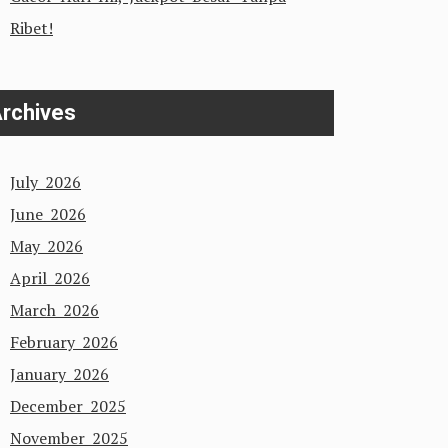
Ribet!
rchives
July 2026
June 2026
May 2026
April 2026
March 2026
February 2026
January 2026
December 2025
November 2025