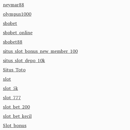
neymar88
olympus1000
sbobet
sbobet online
sbobet88
situs slot bonus new member 100
situs slot depo 10k
Situs Toto
slot
slot 5k
slot 777
slot bet 200
slot bet kecil
Slot bonus