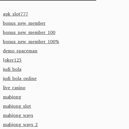
apk slot777
bonus new member
bonus new member 100
bonus new member 100%
demo spaceman
Joker123
judi bola
judi bola online
live casino
mahjong
mahjong slot
mahjong ways
mahjong ways 2