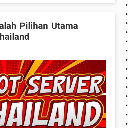
Keuntungan
Bermain
alah Pilihan Utama
Slot
hailand
Online
dengan
Server
Slot
Thailand
Gacor