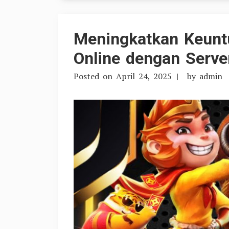
Meningkatkan Keunt
Online dengan Serve
Posted on
April 24, 2025
by
admin