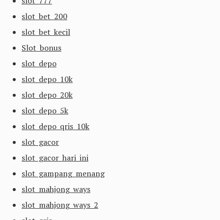
slot 777
slot bet 200
slot bet kecil
Slot bonus
slot depo
slot depo 10k
slot depo 20k
slot depo 5k
slot depo qris 10k
slot gacor
slot gacor hari ini
slot gampang menang
slot mahjong ways
slot mahjong ways 2