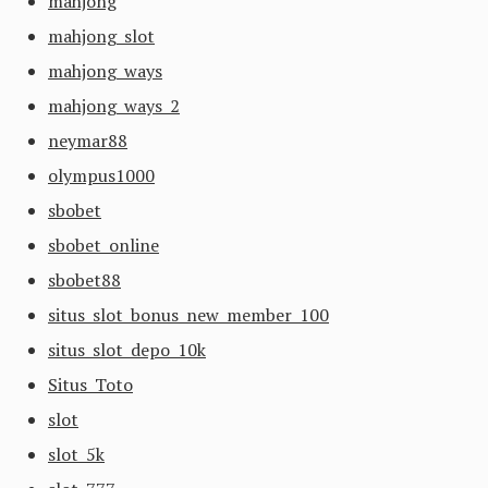
mahjong
mahjong slot
mahjong ways
mahjong ways 2
neymar88
olympus1000
sbobet
sbobet online
sbobet88
situs slot bonus new member 100
situs slot depo 10k
Situs Toto
slot
slot 5k