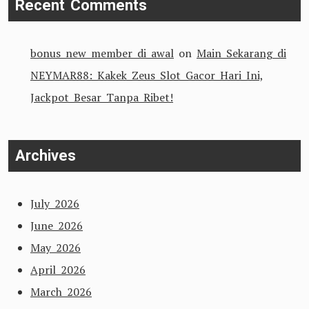
Recent Comments
bonus new member di awal
on
Main Sekarang di
NEYMAR88: Kakek Zeus Slot Gacor Hari Ini,
Jackpot Besar Tanpa Ribet!
Archives
July 2026
June 2026
May 2026
April 2026
March 2026