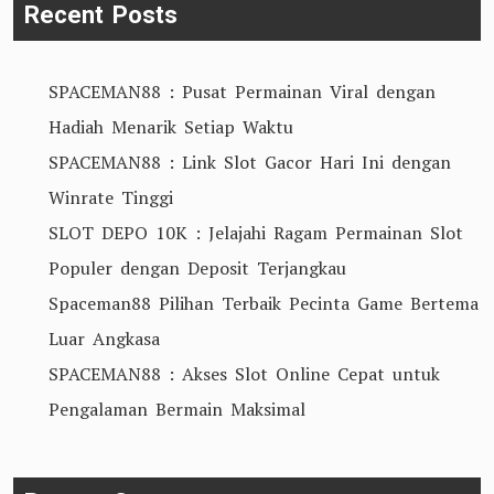
Recent Posts
Resmi
Terbaik
SPACEMAN88 : Pusat Permainan Viral dengan
Hadiah Menarik Setiap Waktu
SPACEMAN88 : Link Slot Gacor Hari Ini dengan
Winrate Tinggi
SLOT DEPO 10K : Jelajahi Ragam Permainan Slot
Populer dengan Deposit Terjangkau
Spaceman88 Pilihan Terbaik Pecinta Game Bertema
Luar Angkasa
SPACEMAN88 : Akses Slot Online Cepat untuk
Pengalaman Bermain Maksimal