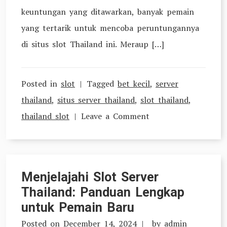
keuntungan yang ditawarkan, banyak pemain
yang tertarik untuk mencoba peruntungannya
di situs slot Thailand ini. Meraup […]
Posted in
slot
Tagged
bet kecil
,
server
thailand
,
situs server thailand
,
slot thailand
,
on
thailand slot
Leave a Comment
Panduan
Bermain
Slot
Menjelajahi Slot Server
Bet
Thailand: Panduan Lengkap
200
untuk Pemain Baru
Server
Posted on
December 14, 2024
by
admin