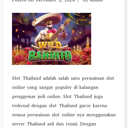
untuk
Pemain
Baru
Slot Thailand adalah salah satu permainan slot
online yang sangat populer di kalangan
penggemar judi online. Slot Thailand juga
terkenal dengan slot Thailand gacor karena
semua permainan slot online nya menggunakan
server Thailand asli dan resmi. Dengan