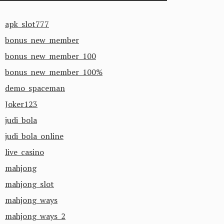
apk slot777
bonus new member
bonus new member 100
bonus new member 100%
demo spaceman
Joker123
judi bola
judi bola online
live casino
mahjong
mahjong slot
mahjong ways
mahjong ways 2