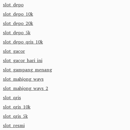
slot depo
slot depo 10k
slot depo 20k
slot depo 5k
slot depo qris 10k
slot gacor
slot gacor hari ini
slot gampang menang
slot mahjong ways
slot mahjong ways 2
slot qris
slot qris 10k
slot qris 5k
slot resmi