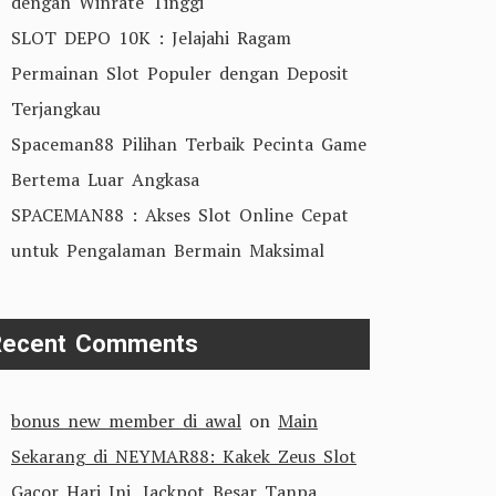
dengan Winrate Tinggi
SLOT DEPO 10K : Jelajahi Ragam
Permainan Slot Populer dengan Deposit
Terjangkau
Spaceman88 Pilihan Terbaik Pecinta Game
Bertema Luar Angkasa
SPACEMAN88 : Akses Slot Online Cepat
untuk Pengalaman Bermain Maksimal
Recent Comments
bonus new member di awal
on
Main
Sekarang di NEYMAR88: Kakek Zeus Slot
Gacor Hari Ini, Jackpot Besar Tanpa