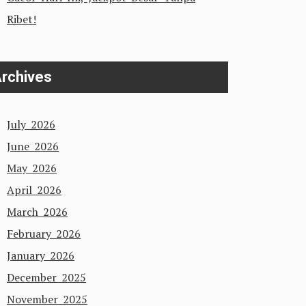
Ribet!
rchives
July 2026
June 2026
May 2026
April 2026
March 2026
February 2026
January 2026
December 2025
November 2025