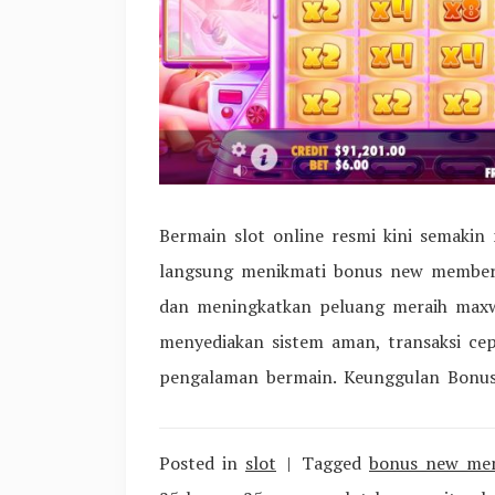
Bermain slot online resmi kini semaki
langsung menikmati bonus new member 
dan meningkatkan peluang meraih maxwi
menyediakan sistem aman, transaksi ce
pengalaman bermain. Keunggulan Bonu
Posted in
slot
Tagged
bonus new me