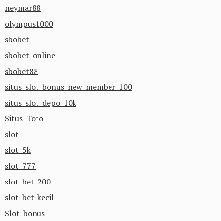
neymar88
olympus1000
sbobet
sbobet online
sbobet88
situs slot bonus new member 100
situs slot depo 10k
Situs Toto
slot
slot 5k
slot 777
slot bet 200
slot bet kecil
Slot bonus