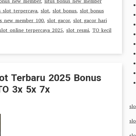
bonus new member
,
situs bonus new member
s slot terpercaya
,
slot
,
slot bonus
,
slot bonus
us new member 100
,
slot gacor
,
slot gacor hari
slot online terpercaya 2025
,
slot resmi
,
TO kecil
ang,
ot Terbaru 2025 Bonus
O 3x 5x 7x
er
sl
sl
slo