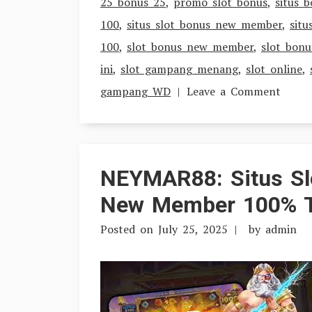
25 bonus 25
,
promo slot bonus
,
situs 
100
,
situs slot bonus new member
,
situ
100
,
slot bonus new member
,
slot bon
ini
,
slot gampang menang
,
slot online
,
on
gampang WD
Leave a Comment
Main
Sekar
Bonus
NEYMAR88: Situs Sl
New
New Member 100% T
Memb
100
Posted on
July 25, 2025
by
admin
di
Awal
Jelas