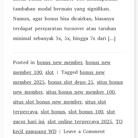
tambahan modal bermain yang signifikan.
Namun, agar bonus bisa dicairkan, biasanya
terdapat persyaratan turnover atau taruhan
minimal sebanyak 3x, 5x, hingga 7x dari […]
Posted in
bonus new member
,
bonus new
member 100
,
slot
Tagged
bonus new
member 2025
,
bonus slot depo 25
,
situs bonus
new member
,
situs bonus new member 100
,
situs slot bonus new member
,
situs slot
terpercaya
,
slot bonus
,
slot bonus 100
,
slot
gacor hari ini
,
slot online terpercaya 2025
,
TO
on
kecil gampang WD
Leave a Comment