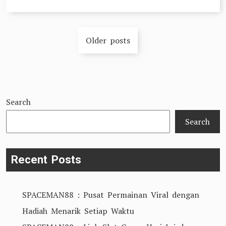
Cara
Mendapatkan
Posts
Bonus
Older posts
navigation
New
Member
100
dengan
Search
Syarat
Search
Turnover
3x,
Recent Posts
5x,
dan
SPACEMAN88 : Pusat Permainan Viral dengan
7x
Hadiah Menarik Setiap Waktu
di