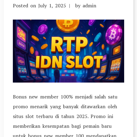
Posted on
July 1, 2025
by
admin
100
Awal
TO
Kecil
Setiap
Hari
Bonus new member 100% menjadi salah satu
promo menarik yang banyak ditawarkan oleh
situs slot terbaru di tahun 2025. Promo ini
memberikan kesempatan bagi pemain baru
untuk bonus new member 100 mendapatkan