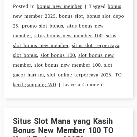
Posted in
bonus new member
Tagged
bonus
new member 2025
,
bonus slot
,
bonus slot depo
25
,
promo slot bonus
,
situs bonus new
member
,
situs bonus new member 100
,
situs
slot bonus new member
,
situs slot terpercaya
,
slot bonus
,
slot bonus 100
,
slot bonus new
member
,
slot bonus new member 100
,
slot
gacor hari ini
,
slot online terpercaya 2025
,
TO
on
kecil gampang WD
Leave a Comment
NEYMAR88:
Situs
Slot
Situs Slot Mana yang Kasih
Terbaru
Bonus New Member 100 TO
2025