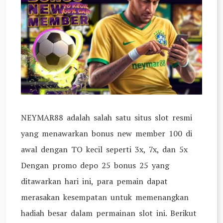
di
NEYMAR88
NEYMAR88 adalah salah satu situs slot resmi
yang menawarkan bonus new member 100 di
awal dengan TO kecil seperti 3x, 7x, dan 5x
Dengan promo depo 25 bonus 25 yang
ditawarkan hari ini, para pemain dapat
merasakan kesempatan untuk memenangkan
hadiah besar dalam permainan slot ini. Berikut