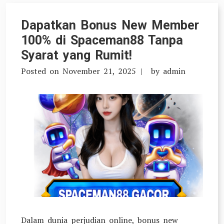
Situs
Dapatkan Bonus New Member
Slot
100% di Spaceman88 Tanpa
Terpercaya
Syarat yang Rumit!
dan
Posted on
November 21, 2025
by
admin
Raih
Kemenangan
Besar!
Dalam dunia perjudian online, bonus new