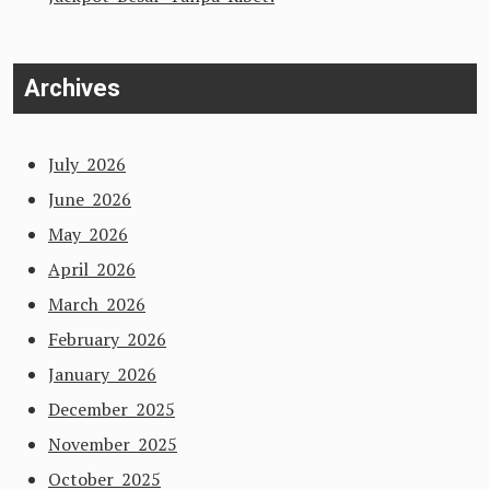
Archives
July 2026
June 2026
May 2026
April 2026
March 2026
February 2026
January 2026
December 2025
November 2025
October 2025