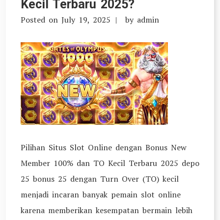
Kecil Terbaru 2025?
Bonus
Posted on
July 19, 2025
by
admin
New
Member
100%
TO
3x
5x
7x
Pilihan Situs Slot Online dengan Bonus New
Member 100% dan TO Kecil Terbaru 2025 depo
25 bonus 25 dengan Turn Over (TO) kecil
menjadi incaran banyak pemain slot online
karena memberikan kesempatan bermain lebih