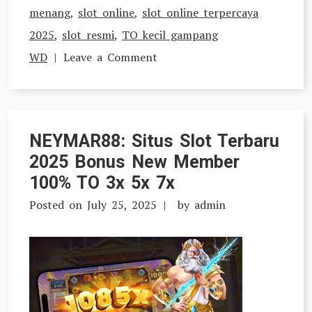
menang
,
slot online
,
slot online terpercaya
2025
,
slot resmi
,
TO kecil gampang
on
WD
Leave a Comment
Main
Sekarang,
Bonus
NEYMAR88: Situs Slot Terbaru
New
2025 Bonus New Member
Member
100% TO 3x 5x 7x
100
Posted on
July 25, 2025
by
admin
di
Awal
Jelas
Dapat